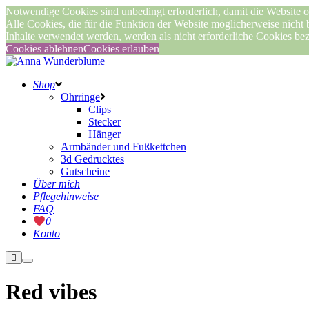
Notwendige Cookies sind unbedingt erforderlich, damit die Website o
Alle Cookies, die für die Funktion der Website möglicherweise nicht
Inhalte verwendet werden, werden als nicht erforderliche Cookies be
Cookies ablehnen
Cookies erlauben
Shop
Ohrringe
Clips
Stecker
Hänger
Armbänder und Fußkettchen
3d Gedrucktes
Gutscheine
Über mich
Pflegehinweise
FAQ
0
Konto
Weitere
Hauptmenü
Informationen
Red vibes