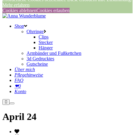
Mehr erfahren
Cookies ablehnen
Cookies erlauben
Shop
Ohrringe
Clips
Stecker
Hänger
Armbänder und Fußkettchen
3d Gedrucktes
Gutscheine
Über mich
Pflegehinweise
FAQ
❤
0
Konto
Weitere
Hauptmenü
Informationen
April 24