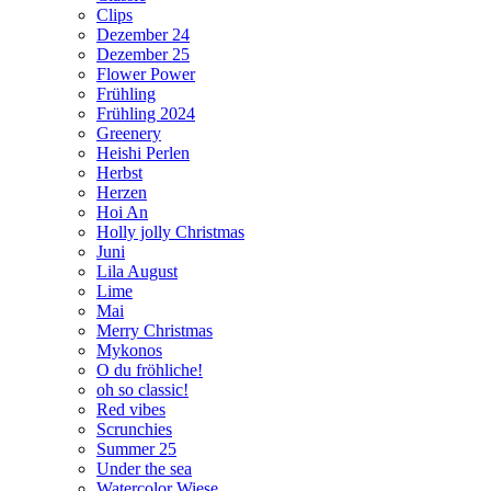
Clips
Dezember 24
Dezember 25
Flower Power
Frühling
Frühling 2024
Greenery
Heishi Perlen
Herbst
Herzen
Hoi An
Holly jolly Christmas
Juni
Lila August
Lime
Mai
Merry Christmas
Mykonos
O du fröhliche!
oh so classic!
Red vibes
Scrunchies
Summer 25
Under the sea
Watercolor Wiese