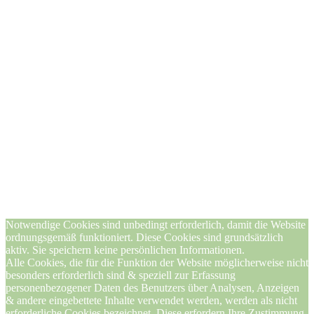
Notwendige Cookies sind unbedingt erforderlich, damit die Website
ordnungsgemäß funktioniert. Diese Cookies sind grundsätzlich
aktiv. Sie speichern keine persönlichen Informationen.
Alle Cookies, die für die Funktion der Website möglicherweise nicht
besonders erforderlich sind & speziell zur Erfassung
personenbezogener Daten des Benutzers über Analysen, Anzeigen
& andere eingebettete Inhalte verwendet werden, werden als nicht
erforderliche Cookies bezeichnet. Diese erfordern Ihre Zustimmung.