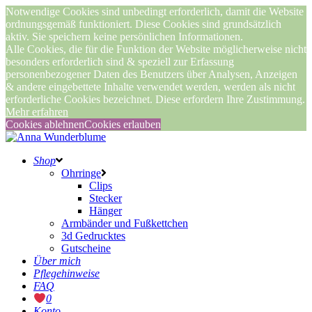
Notwendige Cookies sind unbedingt erforderlich, damit die Website
ordnungsgemäß funktioniert. Diese Cookies sind grundsätzlich
aktiv. Sie speichern keine persönlichen Informationen.
Alle Cookies, die für die Funktion der Website möglicherweise nicht
besonders erforderlich sind & speziell zur Erfassung
personenbezogener Daten des Benutzers über Analysen, Anzeigen
& andere eingebettete Inhalte verwendet werden, werden als nicht
erforderliche Cookies bezeichnet. Diese erfordern Ihre Zustimmung.
Mehr erfahren
Cookies ablehnen
Cookies erlauben
Shop
Ohrringe
Clips
Stecker
Hänger
Armbänder und Fußkettchen
3d Gedrucktes
Gutscheine
Über mich
Pflegehinweise
FAQ
0
Konto