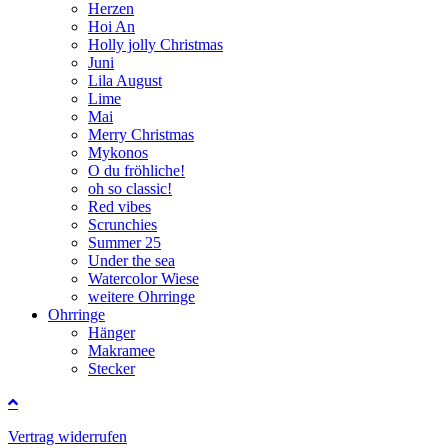
Herzen
Hoi An
Holly jolly Christmas
Juni
Lila August
Lime
Mai
Merry Christmas
Mykonos
O du fröhliche!
oh so classic!
Red vibes
Scrunchies
Summer 25
Under the sea
Watercolor Wiese
weitere Ohrringe
Ohrringe
Hänger
Makramee
Stecker
Vertrag widerrufen