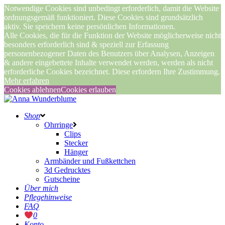
Notwendige Cookies sind unbedingt erforderlich, damit die Website
ordnungsgemäß funktioniert. Diese Cookies sind grundsätzlich
aktiv. Sie speichern keine persönlichen Informationen.
Alle Cookies, die für die Funktion der Website möglicherweise nicht
besonders erforderlich sind & speziell zur Erfassung
personenbezogener Daten des Benutzers über Analysen, Anzeigen
& andere eingebettete Inhalte verwendet werden, werden als nicht
erforderliche Cookies bezeichnet. Diese erfordern Ihre Zustimmung.
Mehr erfahren
Cookies ablehnen
Cookies erlauben
Shop
Ohrringe
Clips
Stecker
Hänger
Armbänder und Fußkettchen
3d Gedrucktes
Gutscheine
Über mich
Pflegehinweise
FAQ
0
Konto