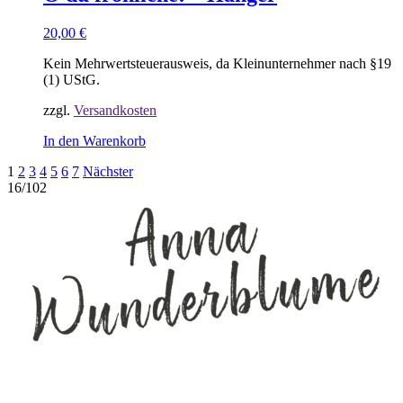
20,00
€
Kein Mehrwertsteuerausweis, da Kleinunternehmer nach §19
(1) UStG.
zzgl.
Versandkosten
In den Warenkorb
Beitragsnavigation
1
2
3
4
5
6
7
Nächster
16/102