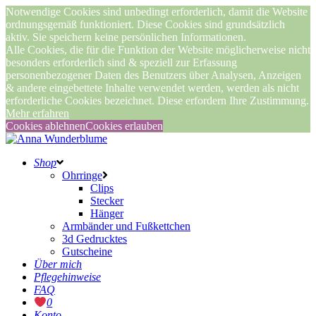
Notwendige Cookies sind unbedingt erforderlich, damit die Website
ordnungsgemäß funktioniert. Diese Cookies sind grundsätzlich
aktiv. Sie speichern keine persönlichen Informationen.
Alle Cookies, die für die Funktion der Website möglicherweise nicht
besonders erforderlich sind & speziell zur Erfassung
personenbezogener Daten des Benutzers über Analysen, Anzeigen
& andere eingebettete Inhalte verwendet werden, werden als nicht
erforderliche Cookies bezeichnet. Diese erfordern Ihre Zustimmung.
Mehr erfahren
Cookies ablehnen
Cookies erlauben
Shop
Ohrringe
Clips
Stecker
Hänger
Armbänder und Fußkettchen
3d Gedrucktes
Gutscheine
Über mich
Pflegehinweise
FAQ
0
Konto