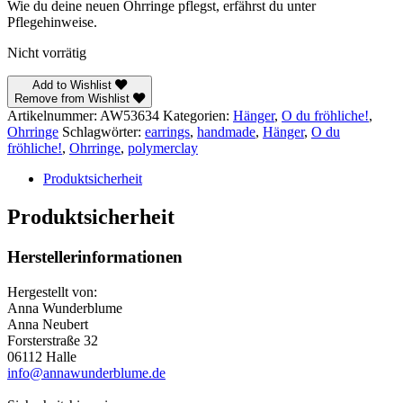
Wie du deine neuen Ohrringe pflegst, erfährst du unter
Pflegehinweise.
Nicht vorrätig
Add to Wishlist
Remove from Wishlist
Artikelnummer:
AW53634
Kategorien:
Hänger
,
O du fröhliche!
,
Ohrringe
Schlagwörter:
earrings
,
handmade
,
Hänger
,
O du
fröhliche!
,
Ohrringe
,
polymerclay
Produktsicherheit
Produktsicherheit
Herstellerinformationen
Hergestellt von:
Anna Wunderblume
Anna Neubert
Forsterstraße 32
06112 Halle
info@annawunderblume.de