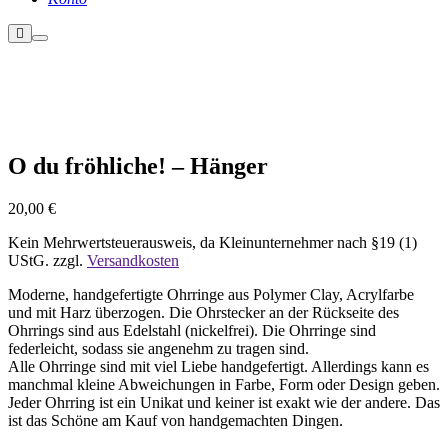
Weitere
Hauptmenü
Informationen
Nicht vorrätig
O du fröhliche! – Hänger
20,00
€
Kein Mehrwertsteuerausweis, da Kleinunternehmer nach §19 (1)
UStG.
zzgl.
Versandkosten
Moderne, handgefertigte Ohrringe aus Polymer Clay, Acrylfarbe
und mit Harz überzogen. Die Ohrstecker an der Rückseite des
Ohrrings sind aus Edelstahl (nickelfrei). Die Ohrringe sind
federleicht, sodass sie angenehm zu tragen sind.
Alle Ohrringe sind mit viel Liebe handgefertigt. Allerdings kann es
manchmal kleine Abweichungen in Farbe, Form oder Design geben.
Jeder Ohrring ist ein Unikat und keiner ist exakt wie der andere. Das
ist das Schöne am Kauf von handgemachten Dingen.