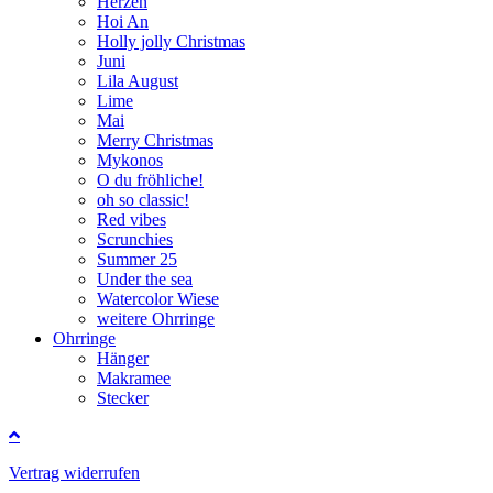
Herzen
Hoi An
Holly jolly Christmas
Juni
Lila August
Lime
Mai
Merry Christmas
Mykonos
O du fröhliche!
oh so classic!
Red vibes
Scrunchies
Summer 25
Under the sea
Watercolor Wiese
weitere Ohrringe
Ohrringe
Hänger
Makramee
Stecker
Vertrag widerrufen