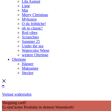
Lila August
Lime
Mai
Merry Christmas
Mykonos
O du fröhliche!
oh so classic!
Red vibes
Scrunchies
Summer 25
Under the sea
Watercolor Wiese
weitere Ohrringe
Ohrringe
Hänger
Makramee
Stecker
Vertrag widerrufen
Shopping cart
0
Es sind keine Produkte in deinem Warenkorb!