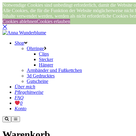
Notwendige Cookies sind unbedingt erforderlich, damit die Website o
Alle Cookies, die für die Funktion der Website möglicherweise nicht
Inhalte verwendet werden, werden als nicht erforderliche Cookies be
Cookies ablehnen
Cookies erlauben
Shop
Ohrringe
Clips
Stecker
Hänger
Armbänder und Fußkettchen
3d Gedrucktes
Gutscheine
Über mich
Pflegehinweise
FAQ
0
Konto
Weitere
Hauptmenü
Informationen
Warenkorb