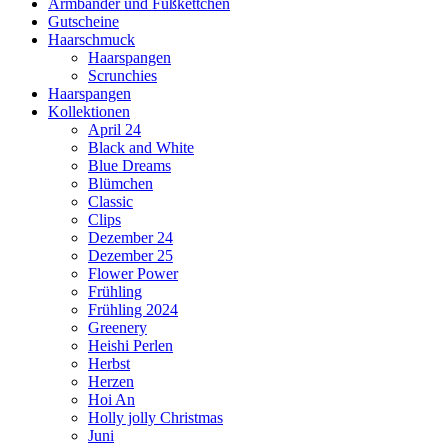
Armbänder und Fußkettchen
Gutscheine
Haarschmuck
Haarspangen
Scrunchies
Haarspangen
Kollektionen
April 24
Black and White
Blue Dreams
Blümchen
Classic
Clips
Dezember 24
Dezember 25
Flower Power
Frühling
Frühling 2024
Greenery
Heishi Perlen
Herbst
Herzen
Hoi An
Holly jolly Christmas
Juni