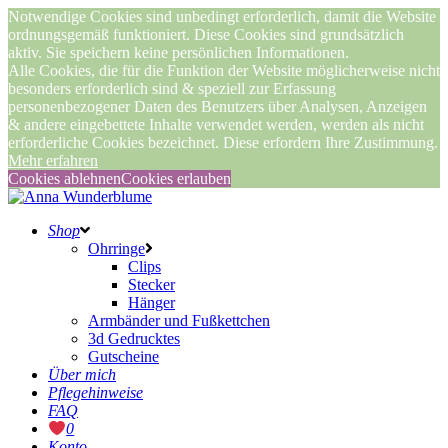
Notwendige Cookies sind unbedingt erforderlich, damit die Website
ordnungsgemäß funktioniert. Diese Cookies sind grundsätzlich
aktiv. Sie speichern keine persönlichen Informationen.
Alle Cookies, die für die Funktion der Website möglicherweise nicht
besonders erforderlich sind & speziell zur Erfassung
personenbezogener Daten des Benutzers über Analysen, Anzeigen
& andere eingebettete Inhalte verwendet werden, werden als nicht
erforderliche Cookies bezeichnet. Diese erfordern Ihre Zustimmung.
Mehr erfahren
Cookies ablehnen
Cookies erlauben
Shop
Ohrringe
Clips
Stecker
Hänger
Armbänder und Fußkettchen
3d Gedrucktes
Gutscheine
Über mich
Pflegehinweise
FAQ
0
Konto