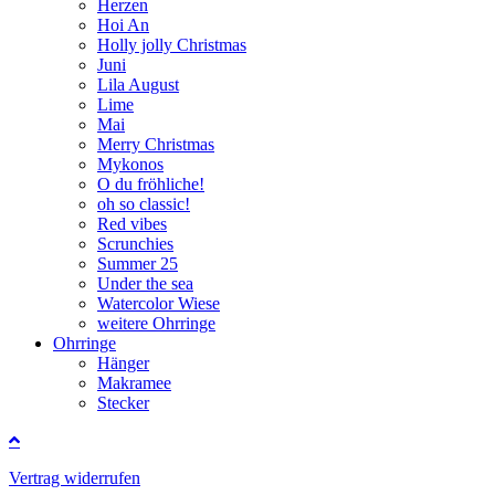
Herzen
Hoi An
Holly jolly Christmas
Juni
Lila August
Lime
Mai
Merry Christmas
Mykonos
O du fröhliche!
oh so classic!
Red vibes
Scrunchies
Summer 25
Under the sea
Watercolor Wiese
weitere Ohrringe
Ohrringe
Hänger
Makramee
Stecker
Vertrag widerrufen