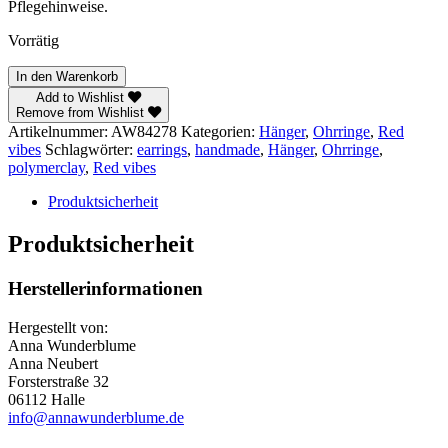
Pflegehinweise.
Vorrätig
Red
In den Warenkorb
vibes
Add to Wishlist
–
Remove from Wishlist
Hänger
Artikelnummer:
AW84278
Kategorien:
Hänger
,
Ohrringe
,
Red
Menge
vibes
Schlagwörter:
earrings
,
handmade
,
Hänger
,
Ohrringe
,
polymerclay
,
Red vibes
Produktsicherheit
Produktsicherheit
Herstellerinformationen
Hergestellt von:
Anna Wunderblume
Anna Neubert
Forsterstraße 32
06112 Halle
info@annawunderblume.de