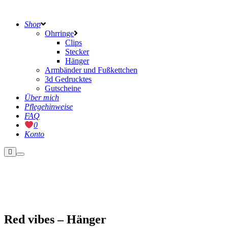
Shop
Ohrringe
Clips
Stecker
Hänger
Armbänder und Fußkettchen
3d Gedrucktes
Gutscheine
Über mich
Pflegehinweise
FAQ
0
Konto
Weitere
Hauptmenü
Informationen
Nicht vorrätig
Red vibes – Hänger