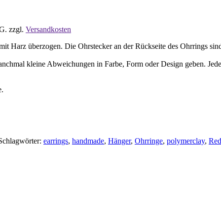
tG.
zzgl.
Versandkosten
t Harz überzogen. Die Ohrstecker an der Rückseite des Ohrrings sind au
manchmal kleine Abweichungen in Farbe, Form oder Design geben. Jeder O
e.
Schlagwörter:
earrings
,
handmade
,
Hänger
,
Ohrringe
,
polymerclay
,
Red