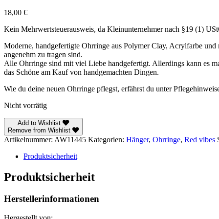
18,00
€
Kein Mehrwertsteuerausweis, da Kleinunternehmer nach §19 (1) US
Moderne, handgefertigte Ohrringe aus Polymer Clay, Acrylfarbe und mi
angenehm zu tragen sind.
Alle Ohrringe sind mit viel Liebe handgefertigt. Allerdings kann es 
das Schöne am Kauf von handgemachten Dingen.
Wie du deine neuen Ohrringe pflegst, erfährst du unter Pflegehinweis
Nicht vorrätig
Add to Wishlist
Remove from Wishlist
Artikelnummer:
AW11445
Kategorien:
Hänger
,
Ohrringe
,
Red vibes
Produktsicherheit
Produktsicherheit
Herstellerinformationen
Hergestellt von: