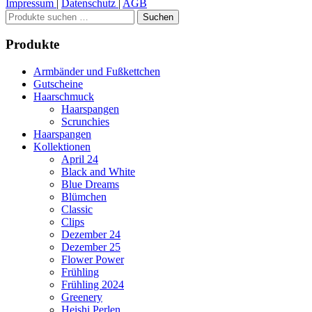
Impressum
|
Datenschutz
|
AGB
Suchen
Suchen
nach:
Produkte
Armbänder und Fußkettchen
Gutscheine
Haarschmuck
Haarspangen
Scrunchies
Haarspangen
Kollektionen
April 24
Black and White
Blue Dreams
Blümchen
Classic
Clips
Dezember 24
Dezember 25
Flower Power
Frühling
Frühling 2024
Greenery
Heishi Perlen