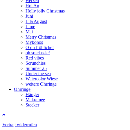
Herzen
Hoi An
Holly jolly Christmas
Juni
Lila August
Lime
Mai
Merry Christmas
Mykonos
O du fröhliche!
oh so classic!
Red vibes
Scrunchies
Summer 25
Under the sea
Watercolor Wiese
weitere Ohrringe
Ohrringe
Hänger
Makramee
Stecker
Vertrag widerrufen