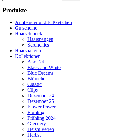
nach:
Produkte
Armbänder und Fußkettchen
Gutscheine
Haarschmuck
Haarspangen
Scrunchies
Haarspangen
Kollektionen
April 24
Black and White
Blue Dreams
Blümchen
Classic
Clips
Dezember 24
Dezember 25
Flower Power
Frühling
Frühling 2024
Greenery
Heishi Perlen
Herbst