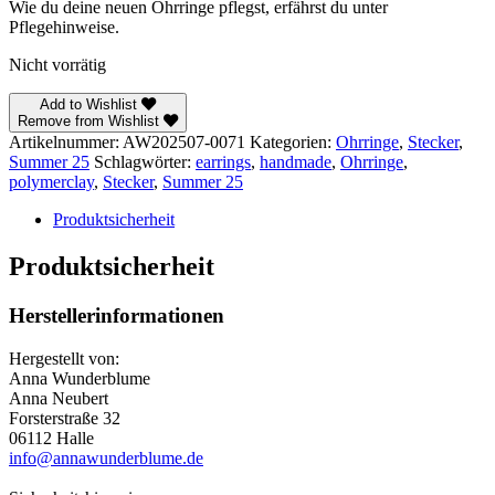
Wie du deine neuen Ohrringe pflegst, erfährst du unter
Pflegehinweise.
Nicht vorrätig
Add to Wishlist
Remove from Wishlist
Artikelnummer:
AW202507-0071
Kategorien:
Ohrringe
,
Stecker
,
Summer 25
Schlagwörter:
earrings
,
handmade
,
Ohrringe
,
polymerclay
,
Stecker
,
Summer 25
Produktsicherheit
Produktsicherheit
Herstellerinformationen
Hergestellt von:
Anna Wunderblume
Anna Neubert
Forsterstraße 32
06112 Halle
info@annawunderblume.de