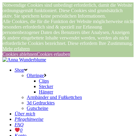
Notwendige Cookies sind unbedingt erforderlich, damit die Website
ordnungsgemäß funktioniert. Diese Cookies sind grundsätzlich
aktiv. Sie speichern keine persönlichen Informationen.
Alle Cookies, die für die Funktion der Website möglicherweise nicht
besonders erforderlich sind & speziell zur Erfassung
personenbezogener Daten des Benutzers über Analysen, Anzeigen
& andere eingebettete Inhalte verwendet werden, werden als nicht
erforderliche Cookies bezeichnet. Diese erfordern Ihre Zustimmung.
Mehr erfahren
Cookies ablehnen
Cookies erlauben
Shop
Ohrringe
Clips
Stecker
Hänger
Armbänder und Fußkettchen
3d Gedrucktes
Gutscheine
Über mich
Pflegehinweise
FAQ
0
Konto