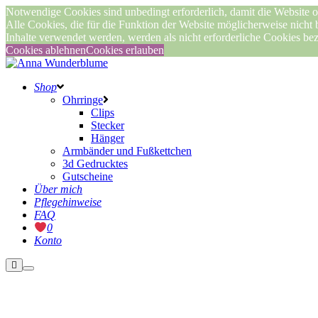
Notwendige Cookies sind unbedingt erforderlich, damit die Website o
Alle Cookies, die für die Funktion der Website möglicherweise nicht
Inhalte verwendet werden, werden als nicht erforderliche Cookies be
Cookies ablehnen
Cookies erlauben
Shop
Ohrringe
Clips
Stecker
Hänger
Armbänder und Fußkettchen
3d Gedrucktes
Gutscheine
Über mich
Pflegehinweise
FAQ
0
Konto
Weitere
Hauptmenü
Informationen