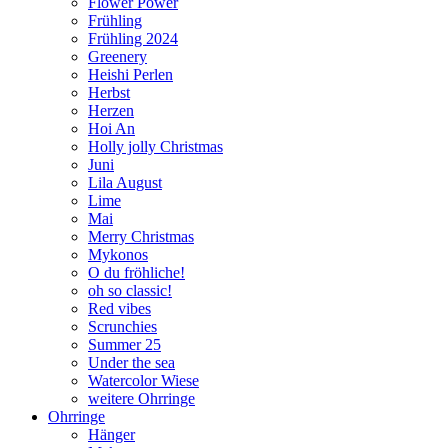
Flower Power
Frühling
Frühling 2024
Greenery
Heishi Perlen
Herbst
Herzen
Hoi An
Holly jolly Christmas
Juni
Lila August
Lime
Mai
Merry Christmas
Mykonos
O du fröhliche!
oh so classic!
Red vibes
Scrunchies
Summer 25
Under the sea
Watercolor Wiese
weitere Ohrringe
Ohrringe
Hänger