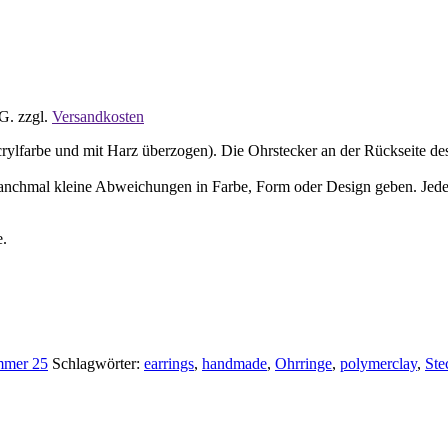
tG.
zzgl.
Versandkosten
ylfarbe und mit Harz überzogen). Die Ohrstecker an der Rückseite des 
manchmal kleine Abweichungen in Farbe, Form oder Design geben. Jeder O
e.
mer 25
Schlagwörter:
earrings
,
handmade
,
Ohrringe
,
polymerclay
,
Ste