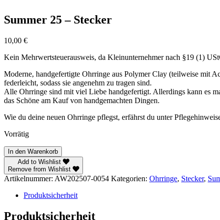
Summer 25 – Stecker
10,00
€
Kein Mehrwertsteuerausweis, da Kleinunternehmer nach §19 (1) US
Moderne, handgefertigte Ohrringe aus Polymer Clay (teilweise mit Acr
federleicht, sodass sie angenehm zu tragen sind.
Alle Ohrringe sind mit viel Liebe handgefertigt. Allerdings kann es 
das Schöne am Kauf von handgemachten Dingen.
Wie du deine neuen Ohrringe pflegst, erfährst du unter Pflegehinweis
Vorrätig
Summer
In den Warenkorb
25
Add to Wishlist
–
Remove from Wishlist
Stecker
Artikelnummer:
AW202507-0054
Kategorien:
Ohrringe
,
Stecker
,
Sum
Menge
Produktsicherheit
Produktsicherheit