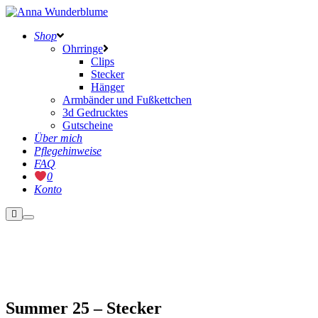
Shop
Ohrringe
Clips
Stecker
Hänger
Armbänder und Fußkettchen
3d Gedrucktes
Gutscheine
Über mich
Pflegehinweise
FAQ
0
Konto
Weitere
Hauptmenü
Informationen
Nicht vorrätig
Summer 25 – Stecker