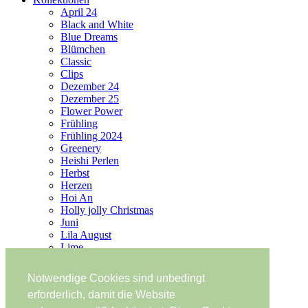
April 24
Black and White
Blue Dreams
Blümchen
Classic
Clips
Dezember 24
Dezember 25
Flower Power
Frühling
Frühling 2024
Greenery
Heishi Perlen
Herbst
Herzen
Hoi An
Holly jolly Christmas
Juni
Lila August
Lime
Mai
Merry Christmas
Notwendige Cookies sind unbedingt
Mykonos
erforderlich, damit die Website
O du fröhliche!