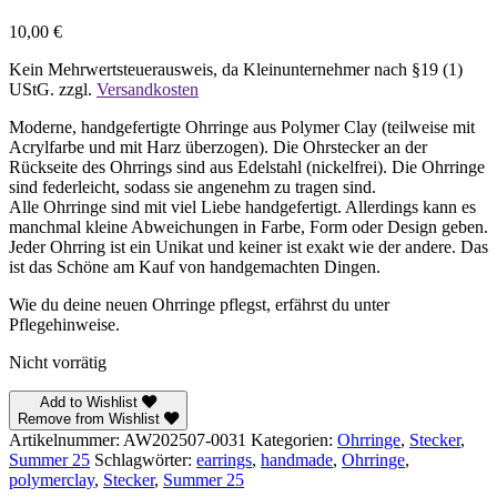
10,00
€
Kein Mehrwertsteuerausweis, da Kleinunternehmer nach §19 (1)
UStG.
zzgl.
Versandkosten
Moderne, handgefertigte Ohrringe aus Polymer Clay (teilweise mit
Acrylfarbe und mit Harz überzogen). Die Ohrstecker an der
Rückseite des Ohrrings sind aus Edelstahl (nickelfrei). Die Ohrringe
sind federleicht, sodass sie angenehm zu tragen sind.
Alle Ohrringe sind mit viel Liebe handgefertigt. Allerdings kann es
manchmal kleine Abweichungen in Farbe, Form oder Design geben.
Jeder Ohrring ist ein Unikat und keiner ist exakt wie der andere. Das
ist das Schöne am Kauf von handgemachten Dingen.
Wie du deine neuen Ohrringe pflegst, erfährst du unter
Pflegehinweise.
Nicht vorrätig
Add to Wishlist
Remove from Wishlist
Artikelnummer:
AW202507-0031
Kategorien:
Ohrringe
,
Stecker
,
Summer 25
Schlagwörter:
earrings
,
handmade
,
Ohrringe
,
polymerclay
,
Stecker
,
Summer 25