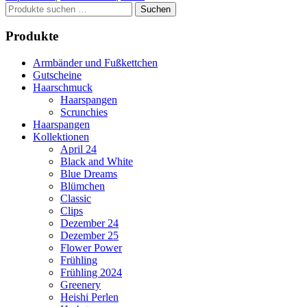
Suchen
Suchen
nach:
Produkte
Armbänder und Fußkettchen
Gutscheine
Haarschmuck
Haarspangen
Scrunchies
Haarspangen
Kollektionen
April 24
Black and White
Blue Dreams
Blümchen
Classic
Clips
Dezember 24
Dezember 25
Flower Power
Frühling
Frühling 2024
Greenery
Heishi Perlen