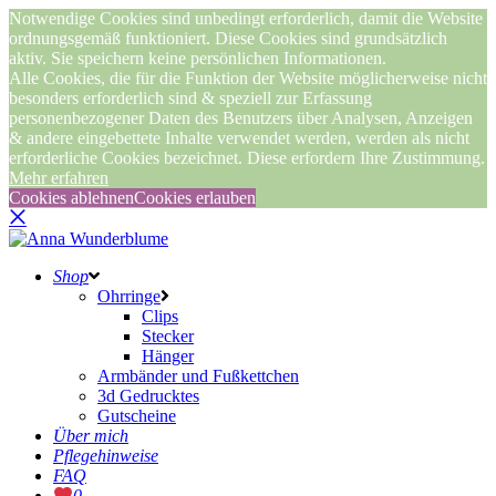
Notwendige Cookies sind unbedingt erforderlich, damit die Website
ordnungsgemäß funktioniert. Diese Cookies sind grundsätzlich
aktiv. Sie speichern keine persönlichen Informationen.
Alle Cookies, die für die Funktion der Website möglicherweise nicht
besonders erforderlich sind & speziell zur Erfassung
personenbezogener Daten des Benutzers über Analysen, Anzeigen
& andere eingebettete Inhalte verwendet werden, werden als nicht
erforderliche Cookies bezeichnet. Diese erfordern Ihre Zustimmung.
Mehr erfahren
Cookies ablehnen
Cookies erlauben
Shop
Ohrringe
Clips
Stecker
Hänger
Armbänder und Fußkettchen
3d Gedrucktes
Gutscheine
Über mich
Pflegehinweise
FAQ
0