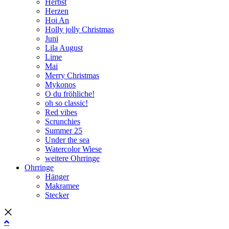
Herbst
Herzen
Hoi An
Holly jolly Christmas
Juni
Lila August
Lime
Mai
Merry Christmas
Mykonos
O du fröhliche!
oh so classic!
Red vibes
Scrunchies
Summer 25
Under the sea
Watercolor Wiese
weitere Ohrringe
Ohrringe
Hänger
Makramee
Stecker