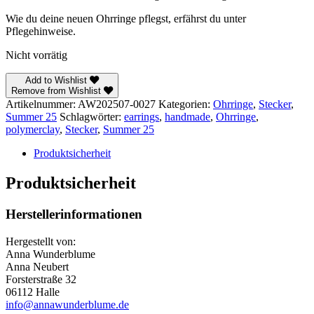
Wie du deine neuen Ohrringe pflegst, erfährst du unter
Pflegehinweise.
Nicht vorrätig
Add to Wishlist
Remove from Wishlist
Artikelnummer:
AW202507-0027
Kategorien:
Ohrringe
,
Stecker
,
Summer 25
Schlagwörter:
earrings
,
handmade
,
Ohrringe
,
polymerclay
,
Stecker
,
Summer 25
Produktsicherheit
Produktsicherheit
Herstellerinformationen
Hergestellt von:
Anna Wunderblume
Anna Neubert
Forsterstraße 32
06112 Halle
info@annawunderblume.de