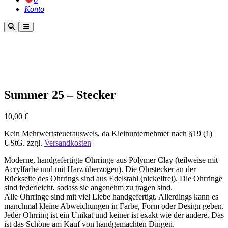
Konto
Weitere
Hauptmenü
Informationen
Nicht vorrätig
Summer 25 – Stecker
10,00
€
Kein Mehrwertsteuerausweis, da Kleinunternehmer nach §19 (1)
UStG.
zzgl.
Versandkosten
Moderne, handgefertigte Ohrringe aus Polymer Clay (teilweise mit
Acrylfarbe und mit Harz überzogen). Die Ohrstecker an der
Rückseite des Ohrrings sind aus Edelstahl (nickelfrei). Die Ohrringe
sind federleicht, sodass sie angenehm zu tragen sind.
Alle Ohrringe sind mit viel Liebe handgefertigt. Allerdings kann es
manchmal kleine Abweichungen in Farbe, Form oder Design geben.
Jeder Ohrring ist ein Unikat und keiner ist exakt wie der andere. Das
ist das Schöne am Kauf von handgemachten Dingen.