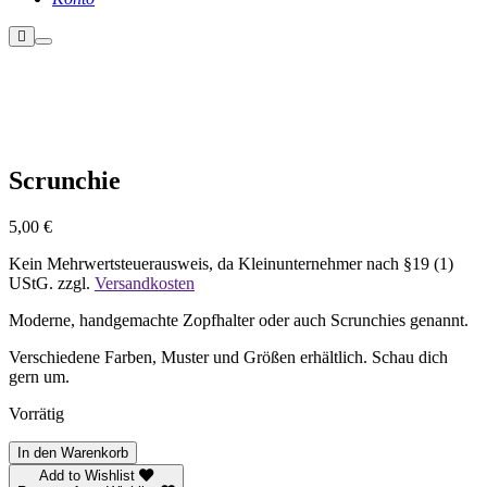
Weitere
Hauptmenü
Informationen
Scrunchie
5,00
€
Kein Mehrwertsteuerausweis, da Kleinunternehmer nach §19 (1)
UStG.
zzgl.
Versandkosten
Moderne, handgemachte Zopfhalter oder auch Scrunchies genannt.
Verschiedene Farben, Muster und Größen erhältlich. Schau dich
gern um.
Vorrätig
Scrunchie
In den Warenkorb
Menge
Add to Wishlist