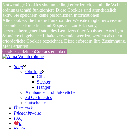
Notwendige Cookies sind unbedingt erforderlich, damit die Website
ordnungsgemäß funktioniert. Diese Cookies sind grundsätzlich
aktiv. Sie speichern keine persönlichen Informationen.
Alle Cookies, die für die Funktion der Website möglicherweise nicht
besonders erforderlich sind & speziell zur Erfassung
personenbezogener Daten des Benutzers über Analysen, Anzeigen
& andere eingebettete Inhalte verwendet werden, werden als nicht
erforderliche Cookies bezeichnet. Diese erfordern Ihre Zustimmung.
Mehr erfahren
Cookies ablehnen
Cookies erlauben
Shop
Ohrringe
Clips
Stecker
Hänger
Armbänder und Fußkettchen
3d Gedrucktes
Gutscheine
Über mich
Pflegehinweise
FAQ
0
Konto