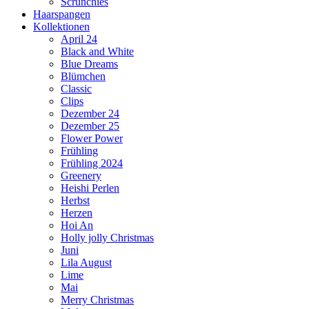
Scrunchies
Haarspangen
Kollektionen
April 24
Black and White
Blue Dreams
Blümchen
Classic
Clips
Dezember 24
Dezember 25
Flower Power
Frühling
Frühling 2024
Greenery
Heishi Perlen
Herbst
Herzen
Hoi An
Holly jolly Christmas
Juni
Lila August
Lime
Mai
Merry Christmas