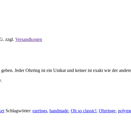
tG.
zzgl.
Versandkosten
eben. Jeder Ohrring ist ein Unikat und keiner ist exakt wie der ande
e.
ker
Schlagwörter:
earrings
,
handmade
,
Oh so classic!
,
Ohrringe
,
polyme