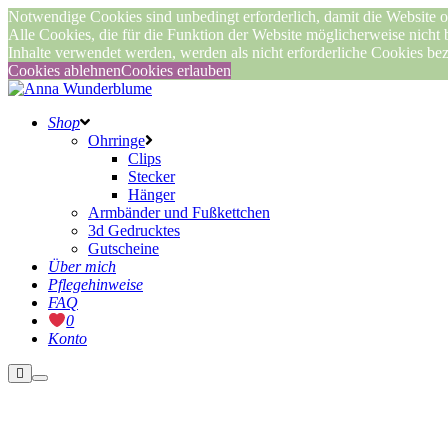
Notwendige Cookies sind unbedingt erforderlich, damit die Website o
Alle Cookies, die für die Funktion der Website möglicherweise nicht
Inhalte verwendet werden, werden als nicht erforderliche Cookies be
Cookies ablehnen
Cookies erlauben
Shop
Ohrringe
Clips
Stecker
Hänger
Armbänder und Fußkettchen
3d Gedrucktes
Gutscheine
Über mich
Pflegehinweise
FAQ
0
Konto
Weitere
Hauptmenü
Informationen
Nicht vorrätig