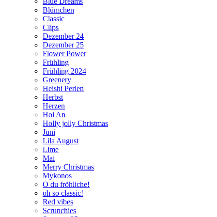
Blue Dreams
Blümchen
Classic
Clips
Dezember 24
Dezember 25
Flower Power
Frühling
Frühling 2024
Greenery
Heishi Perlen
Herbst
Herzen
Hoi An
Holly jolly Christmas
Juni
Lila August
Lime
Mai
Merry Christmas
Mykonos
O du fröhliche!
oh so classic!
Red vibes
Scrunchies