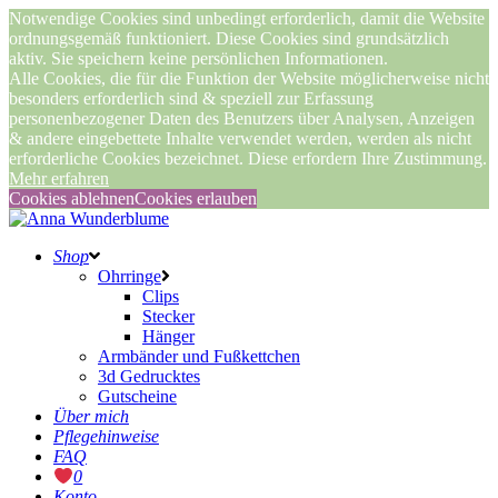
Notwendige Cookies sind unbedingt erforderlich, damit die Website
ordnungsgemäß funktioniert. Diese Cookies sind grundsätzlich
aktiv. Sie speichern keine persönlichen Informationen.
Alle Cookies, die für die Funktion der Website möglicherweise nicht
besonders erforderlich sind & speziell zur Erfassung
personenbezogener Daten des Benutzers über Analysen, Anzeigen
& andere eingebettete Inhalte verwendet werden, werden als nicht
erforderliche Cookies bezeichnet. Diese erfordern Ihre Zustimmung.
Mehr erfahren
Cookies ablehnen
Cookies erlauben
Shop
Ohrringe
Clips
Stecker
Hänger
Armbänder und Fußkettchen
3d Gedrucktes
Gutscheine
Über mich
Pflegehinweise
FAQ
0
Konto