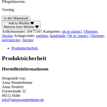
Pflegehinweise.
Vorrätig
Oh
In den Warenkorb
so
Add to Wishlist
classic!
Remove from Wishlist
–
Artikelnummer:
AW75367
Kategorien:
oh so classic!
,
Ohrringe
,
Stecker
Stecker
Schlagwörter:
earrings
,
handmade
,
Oh so classic!
,
Ohrringe
,
Menge
polymerclay
,
Stecker
Produktsicherheit
Produktsicherheit
Herstellerinformationen
Hergestellt von:
Anna Wunderblume
Anna Neubert
Forsterstraße 32
06112 Halle
info@annawunderblume.de