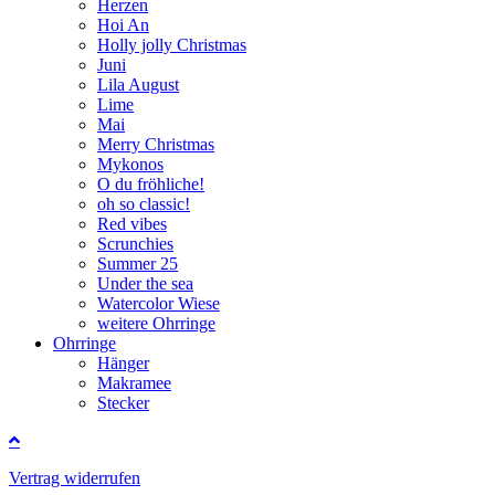
Herzen
Hoi An
Holly jolly Christmas
Juni
Lila August
Lime
Mai
Merry Christmas
Mykonos
O du fröhliche!
oh so classic!
Red vibes
Scrunchies
Summer 25
Under the sea
Watercolor Wiese
weitere Ohrringe
Ohrringe
Hänger
Makramee
Stecker
Vertrag widerrufen