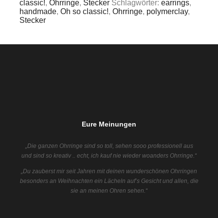
classic!
,
Ohrringe
,
Stecker
Schlagwörter:
earrings
,
handmade
,
Oh so classic!
,
Ohrringe
,
polymerclay
,
Stecker
Eure Meinungen
„Die ganzen Ohrringe sind so toll, sehen sooo professionell aus
und sind so kreativ .. echt, ich kauf nie wieder woanders Ohrringe.“
„Du zauberst mir seit Jahren mit deinen wunderschönen Ohrringen
besonders an Weihnachten ein Lächeln auf’s Gesicht und allen, die
sie an meinen Ohren sehen.“