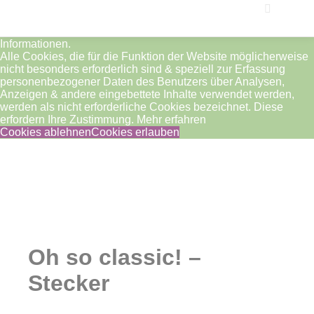
Notwendige Cookies sind unbedingt erforderlich, damit die
Website ordnungsgemäß funktioniert. Diese Cookies sind
Weitere I
grundsätzlich aktiv. Sie speichern keine persönlichen
Hauptm
Informationen.
Alle Cookies, die für die Funktion der Website möglicherweise
nicht besonders erforderlich sind & speziell zur Erfassung
personenbezogener Daten des Benutzers über Analysen,
Anzeigen & andere eingebettete Inhalte verwendet werden,
werden als nicht erforderliche Cookies bezeichnet. Diese
erfordern Ihre Zustimmung.
Mehr erfahren
Cookies ablehnen
Cookies erlauben
Nicht vorrätig
Oh so classic! –
Stecker