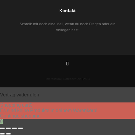
Kontakt
Schreib mir doch eine Mail, wenn du noch Fragen oder ein
Anliegen hast.
Impressum
|
Datenschutz
|
AGB
Vertrag widerrufen
Shopping cart
0
Es sind keine Produkte in deinem Warenkorb!
Continue shopping
0