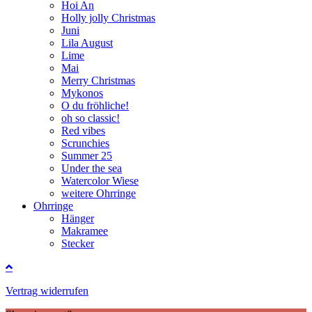
Hoi An
Holly jolly Christmas
Juni
Lila August
Lime
Mai
Merry Christmas
Mykonos
O du fröhliche!
oh so classic!
Red vibes
Scrunchies
Summer 25
Under the sea
Watercolor Wiese
weitere Ohrringe
Ohrringe
Hänger
Makramee
Stecker
Vertrag widerrufen