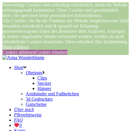
Notwendige Cookies sind unbedingt erforderlich, damit die Website
ordnungsgemäß funktioniert. Diese Cookies sind grundsätzlich
aktiv. Sie speichern keine persönlichen Informationen.
Alle Cookies, die für die Funktion der Website möglicherweise nicht
besonders erforderlich sind & speziell zur Erfassung
personenbezogener Daten des Benutzers über Analysen, Anzeigen
& andere eingebettete Inhalte verwendet werden, werden als nicht
erforderliche Cookies bezeichnet. Diese erfordern Ihre Zustimmung.
Mehr erfahren
Cookies ablehnen
Cookies erlauben
Shop
Ohrringe
Clips
Stecker
Hänger
Armbänder und Fußkettchen
3d Gedrucktes
Gutscheine
Über mich
Pflegehinweise
FAQ
0
Konto