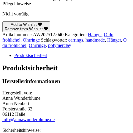
Pflegehinweise.
Nicht vorrätig
Add to Wishlist
Remove from Wishlist
Artikelnummer:
AW202512-040
Kategorien:
Hänger
,
O du
fröhliche!
,
Ohrringe
Schlagwörter:
earrings
,
handmade
,
Hänger
,
O
du fröhliche!
,
Ohrringe
,
polymerclay
Produktsicherheit
Produktsicherheit
Herstellerinformationen
Hergestellt von:
Anna Wunderblume
Anna Neubert
Forsterstraße 32
06112 Halle
info@annawunderblume.de
Sicherheitshinweise: