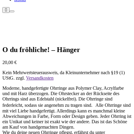
Weitere
Hauptmenü
Informationen
Nicht vorrätig
O du fröhliche! – Hänger
20,00
€
Kein Mehrwertsteuerausweis, da Kleinunternehmer nach §19 (1)
UStG.
zzgl.
Versandkosten
Moderne, handgefertigte Ohrringe aus Polymer Clay, Acrylfarbe
und mit Harz überzogen. Die Ohrstecker an der Rückseite des
Ohrrings sind aus Edelstahl (nickelfrei). Die Ohrringe sind
federleicht, sodass sie angenehm zu tragen sind. Alle Ohrringe sind
mit viel Liebe handgefertigt. Allerdings kann es manchmal kleine
Abweichungen in Farbe, Form oder Design geben. Jeder Ohrring ist
ein Unikat und keiner ist exakt wie der andere. Das ist das Schöne
am Kauf von handgemachten Dingen.
Wie du deine neuen Ohrringe pflegst, erfährst du unter