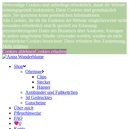
Notwendige Cookies sind unbedingt erforderlich, damit die Website
ordnungsgemäß funktioniert. Diese Cookies sind grundsätzlich
aktiv. Sie speichern keine persönlichen Informationen.
Alle Cookies, die für die Funktion der Website möglicherweise nicht
besonders erforderlich sind & speziell zur Erfassung
personenbezogener Daten des Benutzers über Analysen, Anzeigen
& andere eingebettete Inhalte verwendet werden, werden als nicht
erforderliche Cookies bezeichnet. Diese erfordern Ihre Zustimmung.
Mehr erfahren
Cookies ablehnen
Cookies erlauben
Shop
Ohrringe
Clips
Stecker
Hänger
Armbänder und Fußkettchen
3d Gedrucktes
Gutscheine
Über mich
Pflegehinweise
FAQ
0
Konto