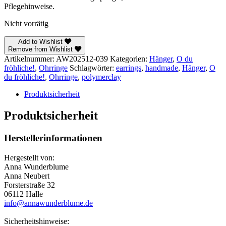
Pflegehinweise.
Nicht vorrätig
Add to Wishlist
Remove from Wishlist
Artikelnummer:
AW202512-039
Kategorien:
Hänger
,
O du
fröhliche!
,
Ohrringe
Schlagwörter:
earrings
,
handmade
,
Hänger
,
O
du fröhliche!
,
Ohrringe
,
polymerclay
Produktsicherheit
Produktsicherheit
Herstellerinformationen
Hergestellt von:
Anna Wunderblume
Anna Neubert
Forsterstraße 32
06112 Halle
info@annawunderblume.de
Sicherheitshinweise: