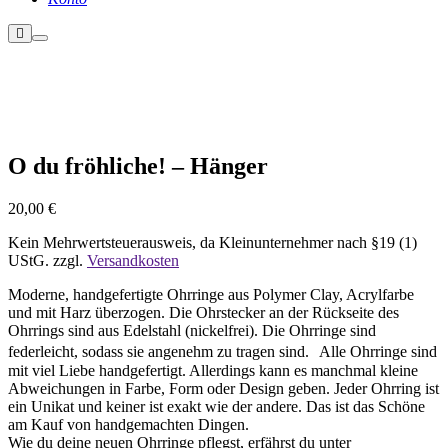
Weitere
Hauptmenü
Informationen
Nicht vorrätig
O du fröhliche! – Hänger
20,00
€
Kein Mehrwertsteuerausweis, da Kleinunternehmer nach §19 (1)
UStG.
zzgl.
Versandkosten
Moderne, handgefertigte Ohrringe aus Polymer Clay, Acrylfarbe
und mit Harz überzogen. Die Ohrstecker an der Rückseite des
Ohrrings sind aus Edelstahl (nickelfrei). Die Ohrringe sind
federleicht, sodass sie angenehm zu tragen sind. Alle Ohrringe sind
mit viel Liebe handgefertigt. Allerdings kann es manchmal kleine
Abweichungen in Farbe, Form oder Design geben. Jeder Ohrring ist
ein Unikat und keiner ist exakt wie der andere. Das ist das Schöne
am Kauf von handgemachten Dingen.
Wie du deine neuen Ohrringe pflegst, erfährst du unter