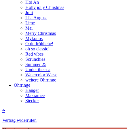
Hoi An
Holly jolly Christmas
Juni
Lila August
Lime
Mai
Merry Christmas
Mykonos
O du fröhliche!
oh so classic!
Red vibes
Scrunchies
Summer 25
Under the sea
Watercolor Wiese
weitere Ohrringe
Ohrringe
Hänger
Makramee
Stecker
Vertrag widerrufen