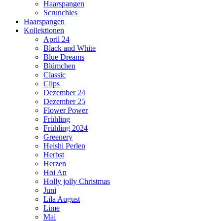
Haarspangen
Scrunchies
Haarspangen
Kollektionen
April 24
Black and White
Blue Dreams
Blümchen
Classic
Clips
Dezember 24
Dezember 25
Flower Power
Frühling
Frühling 2024
Greenery
Heishi Perlen
Herbst
Herzen
Hoi An
Holly jolly Christmas
Juni
Lila August
Lime
Mai