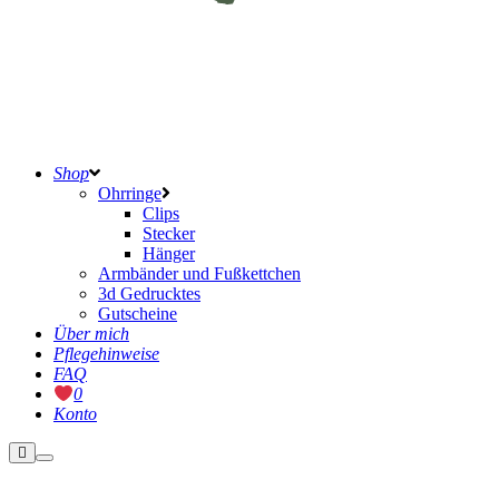
Shop
Ohrringe
Clips
Stecker
Hänger
Armbänder und Fußkettchen
3d Gedrucktes
Gutscheine
Über mich
Pflegehinweise
FAQ
0
Konto
Weitere
Hauptmenü
Informationen