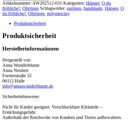
–
Artikelnummer:
AW202512-031
Kategorien:
Hänger
,
O du
Hänger
fröhliche!
,
Ohrringe
Schlagwörter:
earrings
,
handmade
,
Hänger
,
O
Menge
du fröhliche!
,
Ohrringe
,
polymerclay
Produktsicherheit
Produktsicherheit
Herstellerinformationen
Hergestellt von:
Anna Wunderblume
Anna Neubert
Forsterstraße 32
06112 Halle
info@annawunderblume.de
Sicherheitshinweise:
Nicht für Kinder geeignet. Verschluckbare Kleinteile –
Erstickungsgefahr.
Außerhalb der Reichweite von Kindern und Tieren aufbewahren.