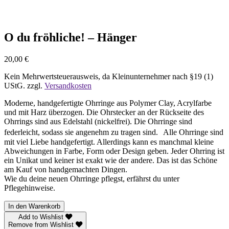
O du fröhliche! – Hänger
20,00
€
Kein Mehrwertsteuerausweis, da Kleinunternehmer nach §19 (1)
UStG.
zzgl.
Versandkosten
Moderne, handgefertigte Ohrringe aus Polymer Clay, Acrylfarbe
und mit Harz überzogen. Die Ohrstecker an der Rückseite des
Ohrrings sind aus Edelstahl (nickelfrei). Die Ohrringe sind
federleicht, sodass sie angenehm zu tragen sind. Alle Ohrringe sind
mit viel Liebe handgefertigt. Allerdings kann es manchmal kleine
Abweichungen in Farbe, Form oder Design geben. Jeder Ohrring ist
ein Unikat und keiner ist exakt wie der andere. Das ist das Schöne
am Kauf von handgemachten Dingen.
Wie du deine neuen Ohrringe pflegst, erfährst du unter
Pflegehinweise.
O
In den Warenkorb
du
Add to Wishlist
fröhliche!
Remove from Wishlist