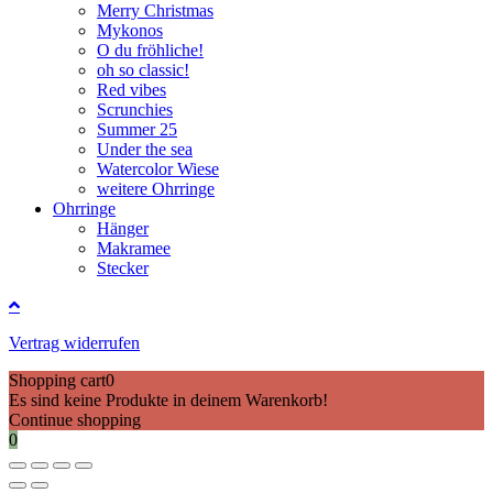
Merry Christmas
Mykonos
O du fröhliche!
oh so classic!
Red vibes
Scrunchies
Summer 25
Under the sea
Watercolor Wiese
weitere Ohrringe
Ohrringe
Hänger
Makramee
Stecker
Vertrag widerrufen
Shopping cart
0
Es sind keine Produkte in deinem Warenkorb!
Continue shopping
0