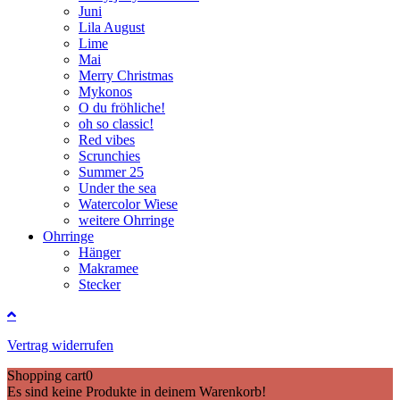
Juni
Lila August
Lime
Mai
Merry Christmas
Mykonos
O du fröhliche!
oh so classic!
Red vibes
Scrunchies
Summer 25
Under the sea
Watercolor Wiese
weitere Ohrringe
Ohrringe
Hänger
Makramee
Stecker
Vertrag widerrufen
Shopping cart
0
Es sind keine Produkte in deinem Warenkorb!