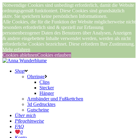
Notwendige Cookies sind unbedingt erforderlich, damit die Website
ordnungsgemäß funktioniert. Diese Cookies sind grundsätzlich
aktiv. Sie speichern keine persönlichen Informationen.
Alle Cookies, die für die Funktion der Website möglicherweise nicht
besonders erforderlich sind & speziell zur Erfassung
personenbezogener Daten des Benutzers über Analysen, Anzeigen
& andere eingebettete Inhalte verwendet werden, werden als nicht
erforderliche Cookies bezeichnet. Diese erfordern Ihre Zustimmung.
Mehr erfahren
Cookies ablehnen
Cookies erlauben
Shop
Ohrringe
Clips
Stecker
Hänger
Armbänder und Fußkettchen
3d Gedrucktes
Gutscheine
Über mich
Pflegehinweise
FAQ
0
Konto