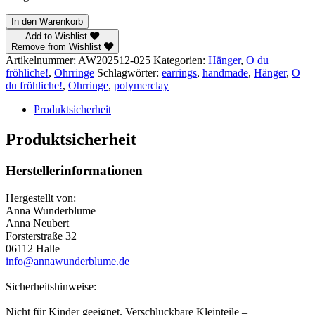
O
In den Warenkorb
du
Add to Wishlist
fröhliche!
Remove from Wishlist
–
Artikelnummer:
AW202512-025
Kategorien:
Hänger
,
O du
Hänger
fröhliche!
,
Ohrringe
Schlagwörter:
earrings
,
handmade
,
Hänger
,
O
Menge
du fröhliche!
,
Ohrringe
,
polymerclay
Produktsicherheit
Produktsicherheit
Herstellerinformationen
Hergestellt von:
Anna Wunderblume
Anna Neubert
Forsterstraße 32
06112 Halle
info@annawunderblume.de
Sicherheitshinweise:
Nicht für Kinder geeignet. Verschluckbare Kleinteile –