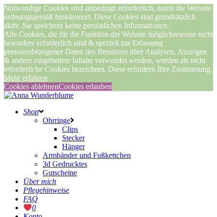
Notwendige Cookies sind unbedingt erforderlich, damit die Website
ordnungsgemäß funktioniert. Diese Cookies sind grundsätzlich
aktiv. Sie speichern keine persönlichen Informationen.
Alle Cookies, die für die Funktion der Website möglicherweise nicht
besonders erforderlich sind & speziell zur Erfassung
personenbezogener Daten des Benutzers über Analysen, Anzeigen
& andere eingebettete Inhalte verwendet werden, werden als nicht
erforderliche Cookies bezeichnet. Diese erfordern Ihre Zustimmung.
Mehr erfahren
Cookies ablehnen
Cookies erlauben
Shop
Ohrringe
Clips
Stecker
Hänger
Armbänder und Fußkettchen
3d Gedrucktes
Gutscheine
Über mich
Pflegehinweise
FAQ
0
Konto