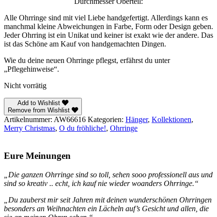
Durchmesser Oberteil:
Alle Ohrringe sind mit viel Liebe handgefertigt. Allerdings kann es
manchmal kleine Abweichungen in Farbe, Form oder Design geben.
Jeder Ohrring ist ein Unikat und keiner ist exakt wie der andere. Das
ist das Schöne am Kauf von handgemachten Dingen.
Wie du deine neuen Ohrringe pflegst, erfährst du unter
„Pflegehinweise“.
Nicht vorrätig
Add to Wishlist
Remove from Wishlist
Artikelnummer:
AW66616
Kategorien:
Hänger
,
Kollektionen
,
Merry Christmas
,
O du fröhliche!
,
Ohrringe
Eure Meinungen
„Die ganzen Ohrringe sind so toll, sehen sooo professionell aus und
sind so kreativ .. echt, ich kauf nie wieder woanders Ohrringe.“
„Du zauberst mir seit Jahren mit deinen wunderschönen Ohrringen
besonders an Weihnachten ein Lächeln auf’s Gesicht und allen, die