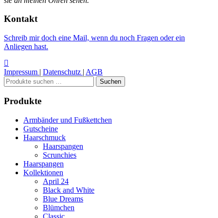
sie an meinen Ohren sehen.“
Kontakt
Schreib mir doch eine Mail, wenn du noch Fragen oder ein
Anliegen hast.
Impressum
|
Datenschutz
|
AGB
Suchen
Suchen
nach:
Produkte
Armbänder und Fußkettchen
Gutscheine
Haarschmuck
Haarspangen
Scrunchies
Haarspangen
Kollektionen
April 24
Black and White
Blue Dreams
Blümchen
Classic