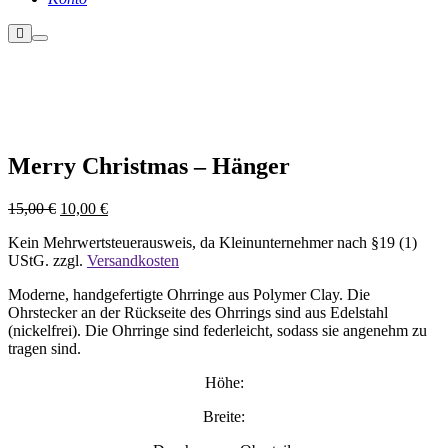
Weitere
Hauptmenü
Informationen
Nicht vorrätig
Merry Christmas – Hänger
Ursprünglicher
Aktueller
15,00
€
10,00
€
Preis
Preis
Kein Mehrwertsteuerausweis, da Kleinunternehmer nach §19 (1)
war:
ist:
UStG.
zzgl.
Versandkosten
15,00 €
10,00 €.
Moderne, handgefertigte Ohrringe aus Polymer Clay. Die
Ohrstecker an der Rückseite des Ohrrings sind aus Edelstahl
(nickelfrei). Die Ohrringe sind federleicht, sodass sie angenehm zu
tragen sind.
Höhe:
Breite: