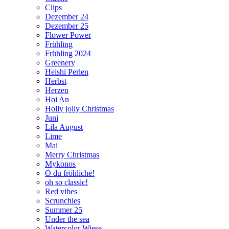
Clips
Dezember 24
Dezember 25
Flower Power
Frühling
Frühling 2024
Greenery
Heishi Perlen
Herbst
Herzen
Hoi An
Holly jolly Christmas
Juni
Lila August
Lime
Mai
Merry Christmas
Mykonos
O du fröhliche!
oh so classic!
Red vibes
Scrunchies
Summer 25
Under the sea
Watercolor Wiese