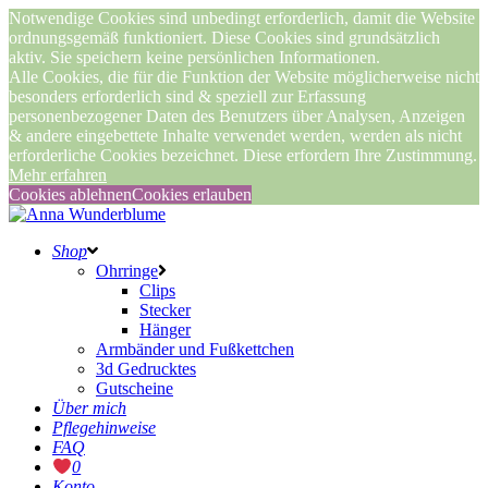
Notwendige Cookies sind unbedingt erforderlich, damit die Website
ordnungsgemäß funktioniert. Diese Cookies sind grundsätzlich
aktiv. Sie speichern keine persönlichen Informationen.
Alle Cookies, die für die Funktion der Website möglicherweise nicht
besonders erforderlich sind & speziell zur Erfassung
personenbezogener Daten des Benutzers über Analysen, Anzeigen
& andere eingebettete Inhalte verwendet werden, werden als nicht
erforderliche Cookies bezeichnet. Diese erfordern Ihre Zustimmung.
Mehr erfahren
Cookies ablehnen
Cookies erlauben
Shop
Ohrringe
Clips
Stecker
Hänger
Armbänder und Fußkettchen
3d Gedrucktes
Gutscheine
Über mich
Pflegehinweise
FAQ
0
Konto