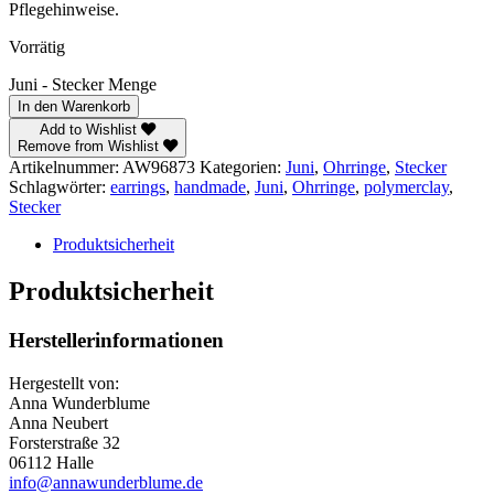
Pflegehinweise.
Vorrätig
Juni - Stecker Menge
In den Warenkorb
Add to Wishlist
Remove from Wishlist
Artikelnummer:
AW96873
Kategorien:
Juni
,
Ohrringe
,
Stecker
Schlagwörter:
earrings
,
handmade
,
Juni
,
Ohrringe
,
polymerclay
,
Stecker
Produktsicherheit
Produktsicherheit
Herstellerinformationen
Hergestellt von:
Anna Wunderblume
Anna Neubert
Forsterstraße 32
06112 Halle
info@annawunderblume.de