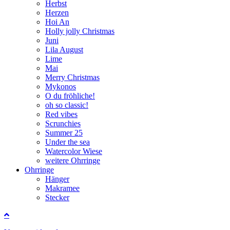
Herbst
Herzen
Hoi An
Holly jolly Christmas
Juni
Lila August
Lime
Mai
Merry Christmas
Mykonos
O du fröhliche!
oh so classic!
Red vibes
Scrunchies
Summer 25
Under the sea
Watercolor Wiese
weitere Ohrringe
Ohrringe
Hänger
Makramee
Stecker