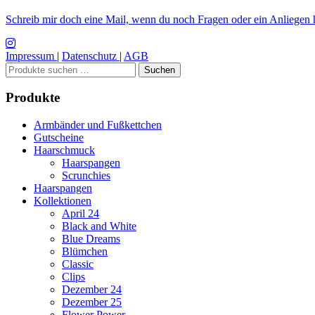
Schreib mir doch eine Mail, wenn du noch Fragen oder ein Anliegen h
Impressum
|
Datenschutz
|
AGB
Suchen
Suchen
nach:
Produkte
Armbänder und Fußkettchen
Gutscheine
Haarschmuck
Haarspangen
Scrunchies
Haarspangen
Kollektionen
April 24
Black and White
Blue Dreams
Blümchen
Classic
Clips
Dezember 24
Dezember 25
Flower Power