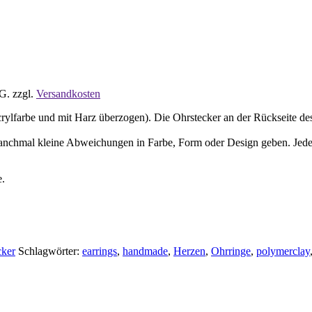
tG.
zzgl.
Versandkosten
ylfarbe und mit Harz überzogen). Die Ohrstecker an der Rückseite des 
manchmal kleine Abweichungen in Farbe, Form oder Design geben. Jeder O
e.
cker
Schlagwörter:
earrings
,
handmade
,
Herzen
,
Ohrringe
,
polymerclay