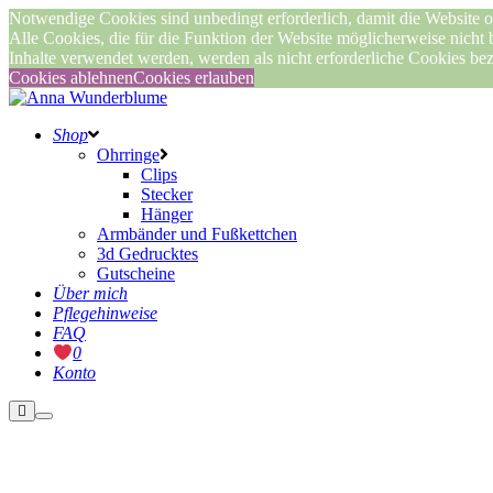
Notwendige Cookies sind unbedingt erforderlich, damit die Website o
Alle Cookies, die für die Funktion der Website möglicherweise nicht
Inhalte verwendet werden, werden als nicht erforderliche Cookies be
Cookies ablehnen
Cookies erlauben
Shop
Ohrringe
Clips
Stecker
Hänger
Armbänder und Fußkettchen
3d Gedrucktes
Gutscheine
Über mich
Pflegehinweise
FAQ
0
Konto
Weitere
Hauptmenü
Informationen
Nicht vorrätig