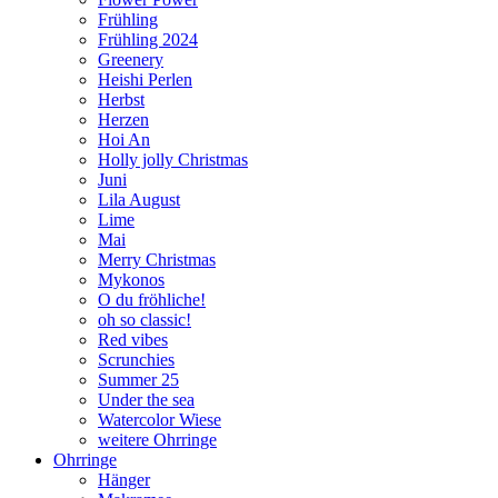
Frühling
Frühling 2024
Greenery
Heishi Perlen
Herbst
Herzen
Hoi An
Holly jolly Christmas
Juni
Lila August
Lime
Mai
Merry Christmas
Mykonos
O du fröhliche!
oh so classic!
Red vibes
Scrunchies
Summer 25
Under the sea
Watercolor Wiese
weitere Ohrringe
Ohrringe
Hänger