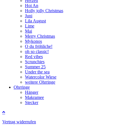
Herzen
Hoi An
Holly jolly Christmas
Juni
Lila August
Lime
Mai
Merry Christmas
Mykonos
O du fröhliche!
oh so classic!
Red vibes
Scrunchies
Summer 25
Under the sea
Watercolor Wiese
weitere Ohrringe
Ohrringe
Hänger
Makramee
Stecker
Vertrag widerrufen