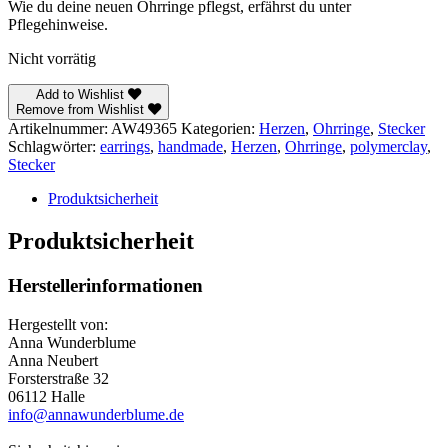
Wie du deine neuen Ohrringe pflegst, erfährst du unter
Pflegehinweise.
Nicht vorrätig
Add to Wishlist
Remove from Wishlist
Artikelnummer:
AW49365
Kategorien:
Herzen
,
Ohrringe
,
Stecker
Schlagwörter:
earrings
,
handmade
,
Herzen
,
Ohrringe
,
polymerclay
,
Stecker
Produktsicherheit
Produktsicherheit
Herstellerinformationen
Hergestellt von:
Anna Wunderblume
Anna Neubert
Forsterstraße 32
06112 Halle
info@annawunderblume.de