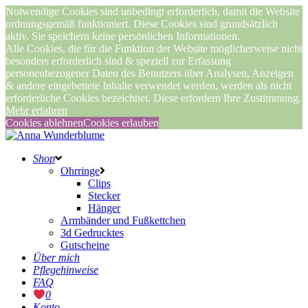
Notwendige Cookies sind unbedingt erforderlich, damit die Website
ordnungsgemäß funktioniert. Diese Cookies sind grundsätzlich
aktiv. Sie speichern keine persönlichen Informationen.
Alle Cookies, die für die Funktion der Website möglicherweise nicht
besonders erforderlich sind & speziell zur Erfassung
personenbezogener Daten des Benutzers über Analysen, Anzeigen
& andere eingebettete Inhalte verwendet werden, werden als nicht
erforderliche Cookies bezeichnet. Diese erfordern Ihre Zustimmung.
Mehr erfahren
Cookies ablehnen
Cookies erlauben
Shop
Ohrringe
Clips
Stecker
Hänger
Armbänder und Fußkettchen
3d Gedrucktes
Gutscheine
Über mich
Pflegehinweise
FAQ
0
Konto