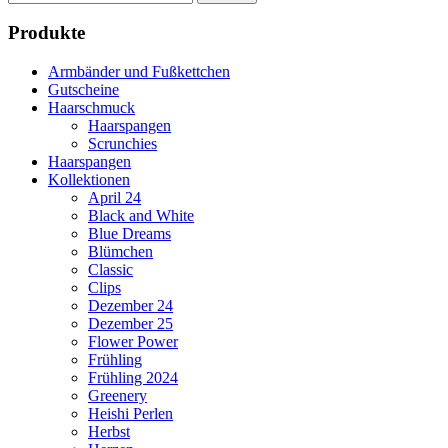
nach:
Produkte
Armbänder und Fußkettchen
Gutscheine
Haarschmuck
Haarspangen
Scrunchies
Haarspangen
Kollektionen
April 24
Black and White
Blue Dreams
Blümchen
Classic
Clips
Dezember 24
Dezember 25
Flower Power
Frühling
Frühling 2024
Greenery
Heishi Perlen
Herbst