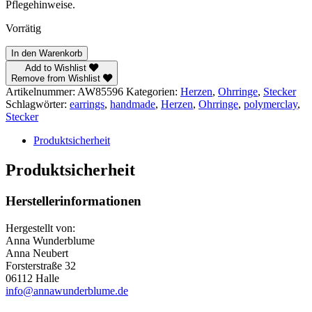
Pflegehinweise.
Vorrätig
Herzen
In den Warenkorb
–
Add to Wishlist
Stecker
Remove from Wishlist
Menge
Artikelnummer:
AW85596
Kategorien:
Herzen
,
Ohrringe
,
Stecker
Schlagwörter:
earrings
,
handmade
,
Herzen
,
Ohrringe
,
polymerclay
,
Stecker
Produktsicherheit
Produktsicherheit
Herstellerinformationen
Hergestellt von:
Anna Wunderblume
Anna Neubert
Forsterstraße 32
06112 Halle
info@annawunderblume.de