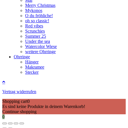
Mai
Merry Christmas
Mykonos
O du fröhliche!
oh so classic!
Red vibes
Scrunchies
Summer 25
Under the sea
Watercolor Wiese
weitere Ohrringe
Ohrringe
Hänger
Makramee
Stecker
Vertrag widerrufen
Shopping cart
0
Es sind keine Produkte in deinem Warenkorb!
Continue shopping
0