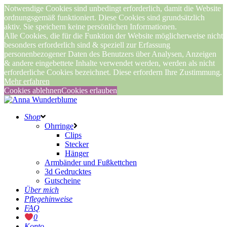
Notwendige Cookies sind unbedingt erforderlich, damit die Website
ordnungsgemäß funktioniert. Diese Cookies sind grundsätzlich
aktiv. Sie speichern keine persönlichen Informationen.
Alle Cookies, die für die Funktion der Website möglicherweise nicht
besonders erforderlich sind & speziell zur Erfassung
personenbezogener Daten des Benutzers über Analysen, Anzeigen
& andere eingebettete Inhalte verwendet werden, werden als nicht
erforderliche Cookies bezeichnet. Diese erfordern Ihre Zustimmung.
Mehr erfahren
Cookies ablehnen
Cookies erlauben
Shop
Ohrringe
Clips
Stecker
Hänger
Armbänder und Fußkettchen
3d Gedrucktes
Gutscheine
Über mich
Pflegehinweise
FAQ
0
Konto