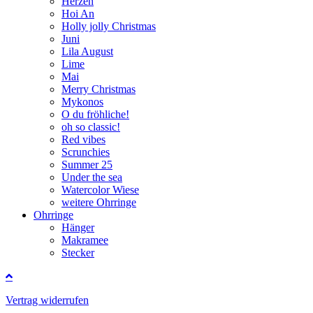
Herzen
Hoi An
Holly jolly Christmas
Juni
Lila August
Lime
Mai
Merry Christmas
Mykonos
O du fröhliche!
oh so classic!
Red vibes
Scrunchies
Summer 25
Under the sea
Watercolor Wiese
weitere Ohrringe
Ohrringe
Hänger
Makramee
Stecker
Vertrag widerrufen