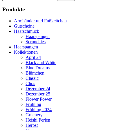
nach:
Produkte
Armbänder und Fußkettchen
Gutscheine
Haarschmuck
Haarspangen
Scrunchies
Haarspangen
Kollektionen
April 24
Black and White
Blue Dreams
Blümchen
Classic
Clips
Dezember 24
Dezember 25
Flower Power
Frühling
Frühling 2024
Greenery
Heishi Perlen
Herbst