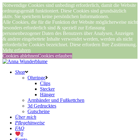
Notwendige Cookies sind unbedingt erforderlich, damit die Website
ordnungsgemäß funktioniert. Diese Cookies sind grundsätzlich
aktiv. Sie speichern keine persönlichen Informationen.
Alle Cookies, die für die Funktion der Website möglicherweise nicht
besonders erforderlich sind & speziell zur Erfassung
personenbezogener Daten des Benutzers über Analysen, Anzeigen
& andere eingebettete Inhalte verwendet werden, werden als nicht
erforderliche Cookies bezeichnet. Diese erfordern Ihre Zustimmung.
Mehr erfahren
Cookies ablehnen
Cookies erlauben
Shop
Ohrringe
Clips
Stecker
Hänger
Armbänder und Fußkettchen
3d Gedrucktes
Gutscheine
Über mich
Pflegehinweise
FAQ
0
Konto