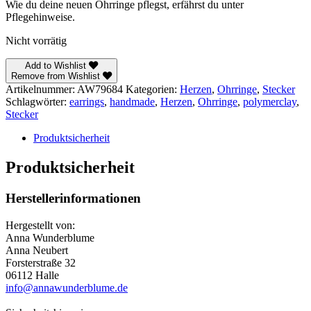
Wie du deine neuen Ohrringe pflegst, erfährst du unter
Pflegehinweise.
Nicht vorrätig
Add to Wishlist
Remove from Wishlist
Artikelnummer:
AW79684
Kategorien:
Herzen
,
Ohrringe
,
Stecker
Schlagwörter:
earrings
,
handmade
,
Herzen
,
Ohrringe
,
polymerclay
,
Stecker
Produktsicherheit
Produktsicherheit
Herstellerinformationen
Hergestellt von:
Anna Wunderblume
Anna Neubert
Forsterstraße 32
06112 Halle
info@annawunderblume.de