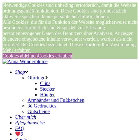
Notwendige Cookies sind unbedingt erforderlich, damit die Website
ordnungsgemäß funktioniert. Diese Cookies sind grundsätzlich
aktiv. Sie speichern keine persönlichen Informationen.
Alle Cookies, die für die Funktion der Website möglicherweise nicht
besonders erforderlich sind & speziell zur Erfassung
personenbezogener Daten des Benutzers über Analysen, Anzeigen
& andere eingebettete Inhalte verwendet werden, werden als nicht
erforderliche Cookies bezeichnet. Diese erfordern Ihre Zustimmung.
Mehr erfahren
Cookies ablehnen
Cookies erlauben
Shop
Ohrringe
Clips
Stecker
Hänger
Armbänder und Fußkettchen
3d Gedrucktes
Gutscheine
Über mich
Pflegehinweise
FAQ
0
Konto