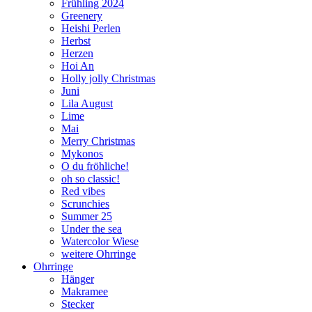
Frühling 2024
Greenery
Heishi Perlen
Herbst
Herzen
Hoi An
Holly jolly Christmas
Juni
Lila August
Lime
Mai
Merry Christmas
Mykonos
O du fröhliche!
oh so classic!
Red vibes
Scrunchies
Summer 25
Under the sea
Watercolor Wiese
weitere Ohrringe
Ohrringe
Hänger
Makramee
Stecker