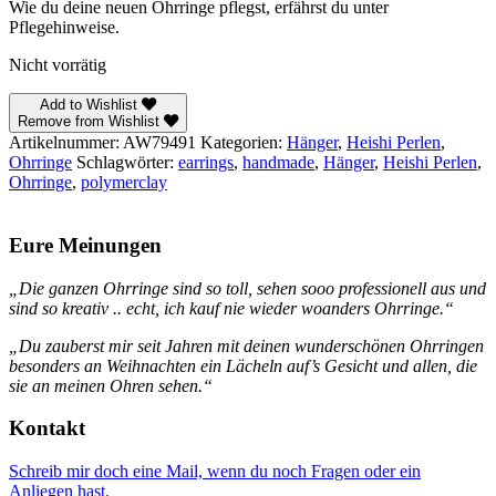
Wie du deine neuen Ohrringe pflegst, erfährst du unter
Pflegehinweise.
Nicht vorrätig
Add to Wishlist
Remove from Wishlist
Artikelnummer:
AW79491
Kategorien:
Hänger
,
Heishi Perlen
,
Ohrringe
Schlagwörter:
earrings
,
handmade
,
Hänger
,
Heishi Perlen
,
Ohrringe
,
polymerclay
Eure Meinungen
„Die ganzen Ohrringe sind so toll, sehen sooo professionell aus und
sind so kreativ .. echt, ich kauf nie wieder woanders Ohrringe.“
„Du zauberst mir seit Jahren mit deinen wunderschönen Ohrringen
besonders an Weihnachten ein Lächeln auf’s Gesicht und allen, die
sie an meinen Ohren sehen.“
Kontakt
Schreib mir doch eine Mail, wenn du noch Fragen oder ein
Anliegen hast.