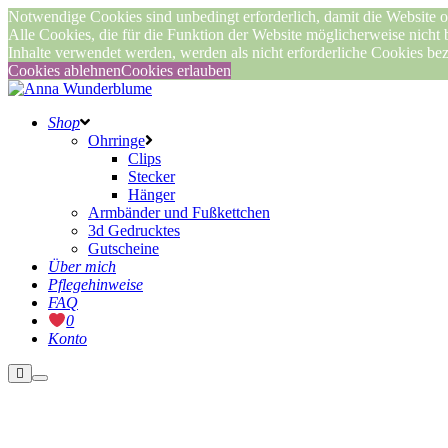
Notwendige Cookies sind unbedingt erforderlich, damit die Website o
Alle Cookies, die für die Funktion der Website möglicherweise nicht
Inhalte verwendet werden, werden als nicht erforderliche Cookies be
Cookies ablehnen
Cookies erlauben
Shop
Ohrringe
Clips
Stecker
Hänger
Armbänder und Fußkettchen
3d Gedrucktes
Gutscheine
Über mich
Pflegehinweise
FAQ
0
Konto
Weitere
Hauptmenü
Informationen
Nicht vorrätig