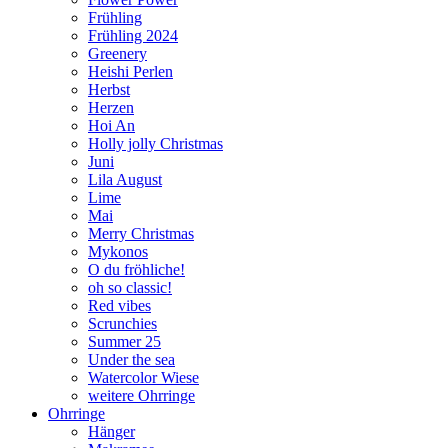
Frühling
Frühling 2024
Greenery
Heishi Perlen
Herbst
Herzen
Hoi An
Holly jolly Christmas
Juni
Lila August
Lime
Mai
Merry Christmas
Mykonos
O du fröhliche!
oh so classic!
Red vibes
Scrunchies
Summer 25
Under the sea
Watercolor Wiese
weitere Ohrringe
Ohrringe
Hänger