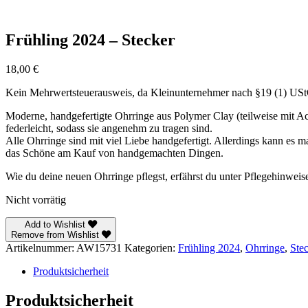
Frühling 2024 – Stecker
18,00
€
Kein Mehrwertsteuerausweis, da Kleinunternehmer nach §19 (1) US
Moderne, handgefertigte Ohrringe aus Polymer Clay (teilweise mit Acr
federleicht, sodass sie angenehm zu tragen sind.
Alle Ohrringe sind mit viel Liebe handgefertigt. Allerdings kann es 
das Schöne am Kauf von handgemachten Dingen.
Wie du deine neuen Ohrringe pflegst, erfährst du unter Pflegehinweis
Nicht vorrätig
Add to Wishlist
Remove from Wishlist
Artikelnummer:
AW15731
Kategorien:
Frühling 2024
,
Ohrringe
,
Ste
Produktsicherheit
Produktsicherheit