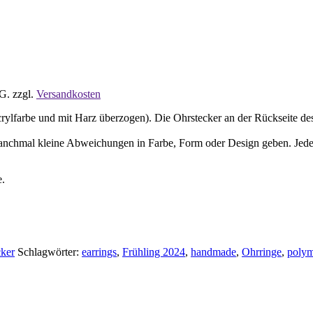
tG.
zzgl.
Versandkosten
ylfarbe und mit Harz überzogen). Die Ohrstecker an der Rückseite des 
manchmal kleine Abweichungen in Farbe, Form oder Design geben. Jeder O
e.
cker
Schlagwörter:
earrings
,
Frühling 2024
,
handmade
,
Ohrringe
,
polym