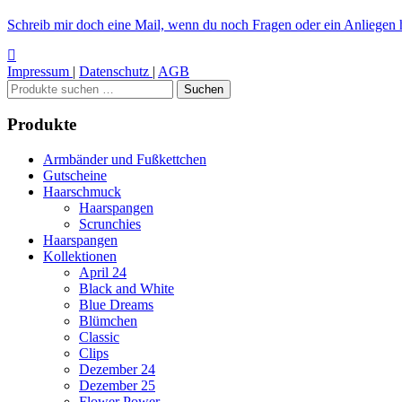
Schreib mir doch eine Mail, wenn du noch Fragen oder ein Anliegen h
Impressum
|
Datenschutz
|
AGB
Suchen
Suchen
nach:
Produkte
Armbänder und Fußkettchen
Gutscheine
Haarschmuck
Haarspangen
Scrunchies
Haarspangen
Kollektionen
April 24
Black and White
Blue Dreams
Blümchen
Classic
Clips
Dezember 24
Dezember 25
Flower Power