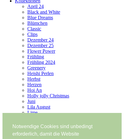
Kollektionen
April 24
Black and White
Blue Dreams
Blümchen
Classic
Clips
Dezember 24
Dezember 25
Flower Power
Frühling
Frühling 2024
Greenery
Heishi Perlen
Herbst
Herzen
Hoi An
Holly jolly Christmas
Juni
Lila August
Lime
Mai
Merry Christmas
Notwendige Cookies sind unbedingt
Mykonos
erforderlich, damit die Website
O du fröhliche!