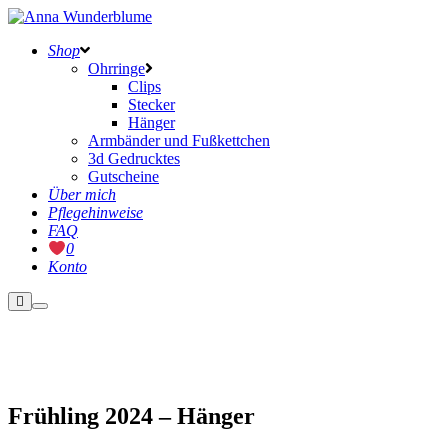
Shop
Ohrringe
Clips
Stecker
Hänger
Armbänder und Fußkettchen
3d Gedrucktes
Gutscheine
Über mich
Pflegehinweise
FAQ
0
Konto
Weitere
Hauptmenü
Informationen
Frühling 2024 – Hänger