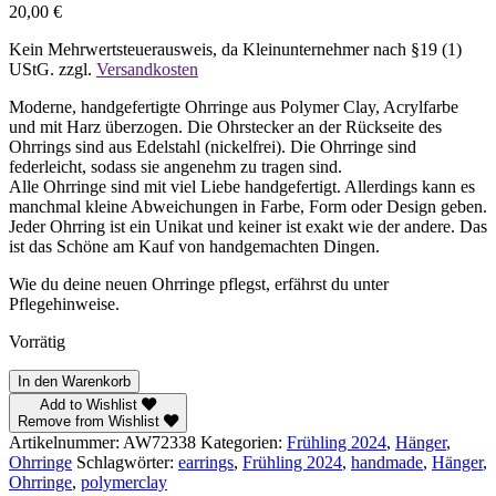
20,00
€
Kein Mehrwertsteuerausweis, da Kleinunternehmer nach §19 (1)
UStG.
zzgl.
Versandkosten
Moderne, handgefertigte Ohrringe aus Polymer Clay, Acrylfarbe
und mit Harz überzogen. Die Ohrstecker an der Rückseite des
Ohrrings sind aus Edelstahl (nickelfrei). Die Ohrringe sind
federleicht, sodass sie angenehm zu tragen sind.
Alle Ohrringe sind mit viel Liebe handgefertigt. Allerdings kann es
manchmal kleine Abweichungen in Farbe, Form oder Design geben.
Jeder Ohrring ist ein Unikat und keiner ist exakt wie der andere. Das
ist das Schöne am Kauf von handgemachten Dingen.
Wie du deine neuen Ohrringe pflegst, erfährst du unter
Pflegehinweise.
Vorrätig
Frühling
In den Warenkorb
2024
Add to Wishlist
–
Remove from Wishlist
Hänger
Artikelnummer:
AW72338
Kategorien:
Frühling 2024
,
Hänger
,
Menge
Ohrringe
Schlagwörter:
earrings
,
Frühling 2024
,
handmade
,
Hänger
,
Ohrringe
,
polymerclay