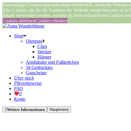
Notwendige Cookies sind unbedingt erforderlich, damit die Website o
Alle Cookies, die für die Funktion der Website möglicherweise nicht
Inhalte verwendet werden, werden als nicht erforderliche Cookies be
Cookies ablehnen
Cookies erlauben
Shop
Ohrringe
Clips
Stecker
Hänger
Armbänder und Fußkettchen
3d Gedrucktes
Gutscheine
Über mich
Pflegehinweise
FAQ
0
Konto
Weitere Informationen
Hauptmenü
Nicht vorrätig