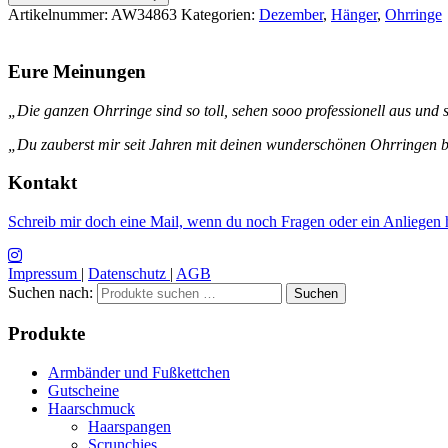
Artikelnummer:
AW34863
Kategorien:
Dezember
,
Hänger
,
Ohrringe
Eure Meinungen
„Die ganzen Ohrringe sind so toll, sehen sooo professionell aus und s
„Du zauberst mir seit Jahren mit deinen wunderschönen Ohrringen be
Kontakt
Schreib mir doch eine Mail, wenn du noch Fragen oder ein Anliegen h
Impressum
|
Datenschutz
|
AGB
Suchen nach:
Suchen
Produkte
Armbänder und Fußkettchen
Gutscheine
Haarschmuck
Haarspangen
Scrunchies