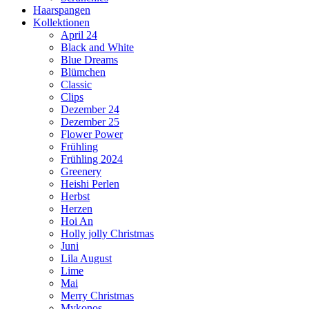
Haarspangen
Kollektionen
April 24
Black and White
Blue Dreams
Blümchen
Classic
Clips
Dezember 24
Dezember 25
Flower Power
Frühling
Frühling 2024
Greenery
Heishi Perlen
Herbst
Herzen
Hoi An
Holly jolly Christmas
Juni
Lila August
Lime
Mai
Merry Christmas
Mykonos