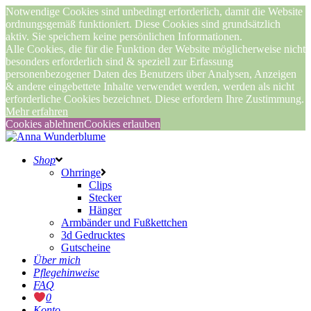
Notwendige Cookies sind unbedingt erforderlich, damit die Website
ordnungsgemäß funktioniert. Diese Cookies sind grundsätzlich
aktiv. Sie speichern keine persönlichen Informationen.
Alle Cookies, die für die Funktion der Website möglicherweise nicht
besonders erforderlich sind & speziell zur Erfassung
personenbezogener Daten des Benutzers über Analysen, Anzeigen
& andere eingebettete Inhalte verwendet werden, werden als nicht
erforderliche Cookies bezeichnet. Diese erfordern Ihre Zustimmung.
Mehr erfahren
Cookies ablehnen
Cookies erlauben
Shop
Ohrringe
Clips
Stecker
Hänger
Armbänder und Fußkettchen
3d Gedrucktes
Gutscheine
Über mich
Pflegehinweise
FAQ
0
Konto