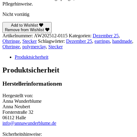
Pflegehinweise.
Nicht vorrätig
Add to Wishlist
Remove from Wishlist
Artikelnummer:
AW202512-0115
Kategorien:
Dezember 25
,
Ohrringe
,
Stecker
Schlagwörter:
Dezember 25
,
earrings
,
handmade
,
Ohrringe
,
polymerclay
,
Stecker
Produktsicherheit
Produktsicherheit
Herstellerinformationen
Hergestellt von:
Anna Wunderblume
Anna Neubert
Forsterstraße 32
06112 Halle
info@annawunderblume.de
Sicherheitshinweise: