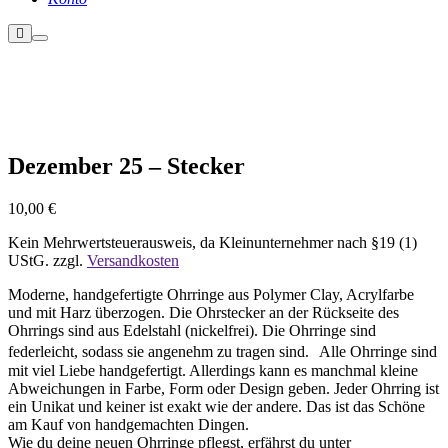
Weitere
Hauptmenü
Informationen
Nicht vorrätig
Dezember 25 – Stecker
10,00
€
Kein Mehrwertsteuerausweis, da Kleinunternehmer nach §19 (1)
UStG.
zzgl.
Versandkosten
Moderne, handgefertigte Ohrringe aus Polymer Clay, Acrylfarbe
und mit Harz überzogen. Die Ohrstecker an der Rückseite des
Ohrrings sind aus Edelstahl (nickelfrei). Die Ohrringe sind
federleicht, sodass sie angenehm zu tragen sind. Alle Ohrringe sind
mit viel Liebe handgefertigt. Allerdings kann es manchmal kleine
Abweichungen in Farbe, Form oder Design geben. Jeder Ohrring ist
ein Unikat und keiner ist exakt wie der andere. Das ist das Schöne
am Kauf von handgemachten Dingen.
Wie du deine neuen Ohrringe pflegst, erfährst du unter