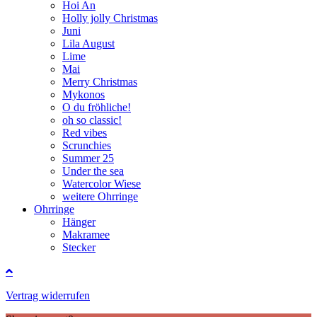
Hoi An
Holly jolly Christmas
Juni
Lila August
Lime
Mai
Merry Christmas
Mykonos
O du fröhliche!
oh so classic!
Red vibes
Scrunchies
Summer 25
Under the sea
Watercolor Wiese
weitere Ohrringe
Ohrringe
Hänger
Makramee
Stecker
Vertrag widerrufen