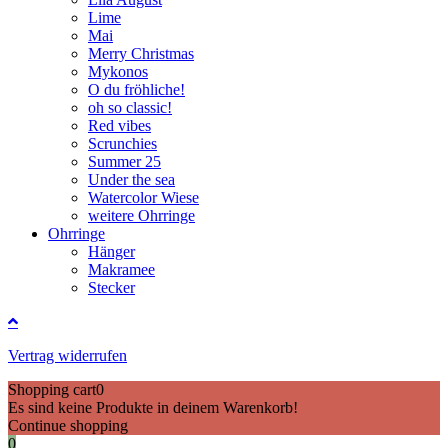
Lime
Mai
Merry Christmas
Mykonos
O du fröhliche!
oh so classic!
Red vibes
Scrunchies
Summer 25
Under the sea
Watercolor Wiese
weitere Ohrringe
Ohrringe
Hänger
Makramee
Stecker
Vertrag widerrufen
Shopping cart
0
Es sind keine Produkte in deinem Warenkorb!
Continue shopping
0