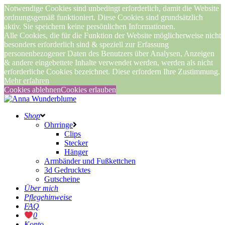
Notwendige Cookies sind unbedingt erforderlich, damit die Website
ordnungsgemäß funktioniert. Diese Cookies sind grundsätzlich
aktiv. Sie speichern keine persönlichen Informationen.
Alle Cookies, die für die Funktion der Website möglicherweise nicht
besonders erforderlich sind & speziell zur Erfassung
personenbezogener Daten des Benutzers über Analysen, Anzeigen
& andere eingebettete Inhalte verwendet werden, werden als nicht
erforderliche Cookies bezeichnet. Diese erfordern Ihre Zustimmung.
Mehr erfahren
Cookies ablehnen
Cookies erlauben
Shop
Ohrringe
Clips
Stecker
Hänger
Armbänder und Fußkettchen
3d Gedrucktes
Gutscheine
Über mich
Pflegehinweise
FAQ
0
Konto