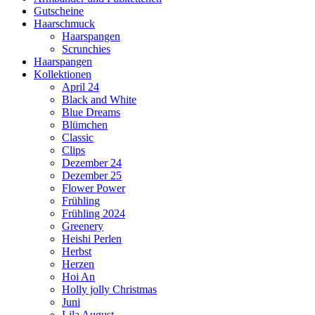
Gutscheine
Haarschmuck
Haarspangen
Scrunchies
Haarspangen
Kollektionen
April 24
Black and White
Blue Dreams
Blümchen
Classic
Clips
Dezember 24
Dezember 25
Flower Power
Frühling
Frühling 2024
Greenery
Heishi Perlen
Herbst
Herzen
Hoi An
Holly jolly Christmas
Juni
Lila August