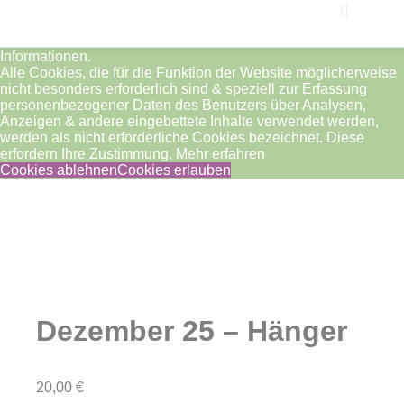
Notwendige Cookies sind unbedingt erforderlich, damit die
Website ordnungsgemäß funktioniert. Diese Cookies sind
Weitere I
grundsätzlich aktiv. Sie speichern keine persönlichen
Hauptm
Informationen.
Alle Cookies, die für die Funktion der Website möglicherweise
nicht besonders erforderlich sind & speziell zur Erfassung
personenbezogener Daten des Benutzers über Analysen,
Anzeigen & andere eingebettete Inhalte verwendet werden,
werden als nicht erforderliche Cookies bezeichnet. Diese
erfordern Ihre Zustimmung.
Mehr erfahren
Cookies ablehnen
Cookies erlauben
Nicht vorrätig
Dezember 25 – Hänger
20,00
€