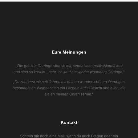
Eure Meinungen
„Die ganzen Ohrringe sind so toll, sehen sooo professionell aus
und sind so kreativ .. echt, ich kauf nie wieder woanders Ohrringe.“
„Du zauberst mir seit Jahren mit deinen wunderschönen Ohrringen
besonders an Weihnachten ein Lächeln auf’s Gesicht und allen, die
sie an meinen Ohren sehen.“
Kontakt
Schreib mir doch eine Mail, wenn du noch Fragen oder ein