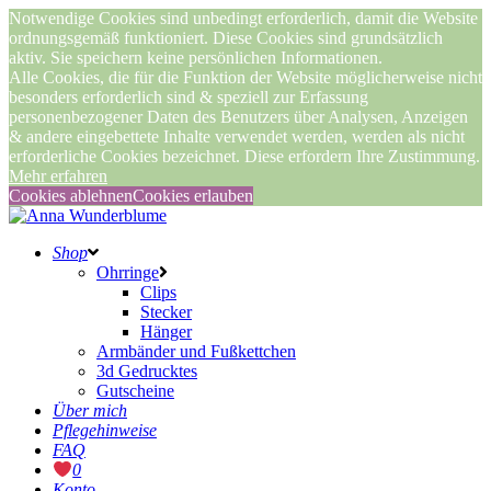
Notwendige Cookies sind unbedingt erforderlich, damit die Website
ordnungsgemäß funktioniert. Diese Cookies sind grundsätzlich
aktiv. Sie speichern keine persönlichen Informationen.
Alle Cookies, die für die Funktion der Website möglicherweise nicht
besonders erforderlich sind & speziell zur Erfassung
personenbezogener Daten des Benutzers über Analysen, Anzeigen
& andere eingebettete Inhalte verwendet werden, werden als nicht
erforderliche Cookies bezeichnet. Diese erfordern Ihre Zustimmung.
Mehr erfahren
Cookies ablehnen
Cookies erlauben
Shop
Ohrringe
Clips
Stecker
Hänger
Armbänder und Fußkettchen
3d Gedrucktes
Gutscheine
Über mich
Pflegehinweise
FAQ
0
Konto