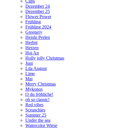
Clips
Dezember 24
Dezember 25
Flower Power
Frühling
Frühling 2024
Greenery
Heishi Perlen
Herbst
Herzen
Hoi An
Holly jolly Christmas
Juni
Lila August
Lime
Mai
Merry Christmas
Mykonos
O du fröhliche!
oh so classic!
Red vibes
Scrunchies
Summer 25
Under the sea
Watercolor Wiese