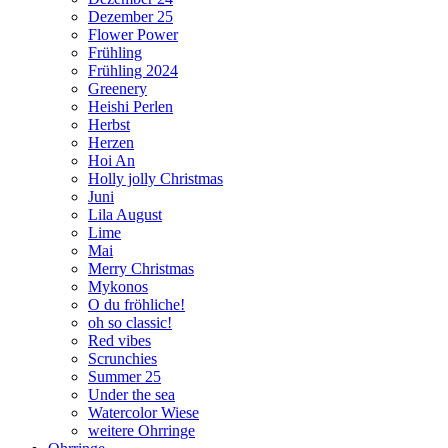
Dezember 25
Flower Power
Frühling
Frühling 2024
Greenery
Heishi Perlen
Herbst
Herzen
Hoi An
Holly jolly Christmas
Juni
Lila August
Lime
Mai
Merry Christmas
Mykonos
O du fröhliche!
oh so classic!
Red vibes
Scrunchies
Summer 25
Under the sea
Watercolor Wiese
weitere Ohrringe