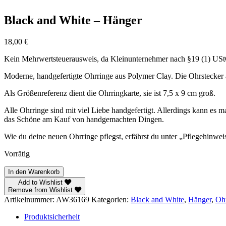
Black and White – Hänger
18,00
€
Kein Mehrwertsteuerausweis, da Kleinunternehmer nach §19 (1) US
Moderne, handgefertigte Ohrringe aus Polymer Clay. Die Ohrstecker an
Als Größenreferenz dient die Ohrringkarte, sie ist 7,5 x 9 cm groß.
Alle Ohrringe sind mit viel Liebe handgefertigt. Allerdings kann es 
das Schöne am Kauf von handgemachten Dingen.
Wie du deine neuen Ohrringe pflegst, erfährst du unter „Pflegehinwei
Vorrätig
Black
In den Warenkorb
and
Add to Wishlist
White
Remove from Wishlist
–
Artikelnummer:
AW36169
Kategorien:
Black and White
,
Hänger
,
Oh
Hänger
Menge
Produktsicherheit