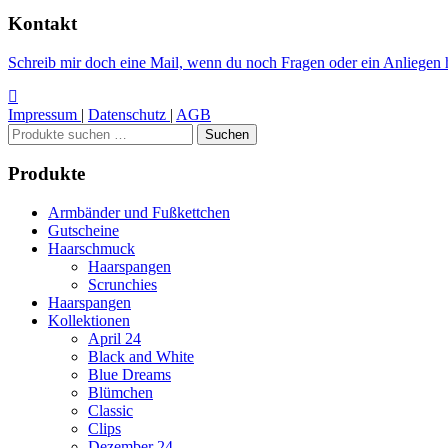
Kontakt
Schreib mir doch eine Mail, wenn du noch Fragen oder ein Anliegen h
Impressum
|
Datenschutz
|
AGB
Suchen
Suchen
nach:
Produkte
Armbänder und Fußkettchen
Gutscheine
Haarschmuck
Haarspangen
Scrunchies
Haarspangen
Kollektionen
April 24
Black and White
Blue Dreams
Blümchen
Classic
Clips
Dezember 24