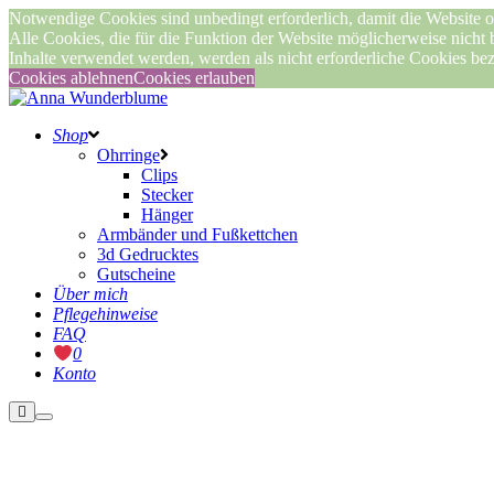
Notwendige Cookies sind unbedingt erforderlich, damit die Website o
Alle Cookies, die für die Funktion der Website möglicherweise nicht
Inhalte verwendet werden, werden als nicht erforderliche Cookies be
Cookies ablehnen
Cookies erlauben
Shop
Ohrringe
Clips
Stecker
Hänger
Armbänder und Fußkettchen
3d Gedrucktes
Gutscheine
Über mich
Pflegehinweise
FAQ
0
Konto
Weitere
Hauptmenü
Informationen