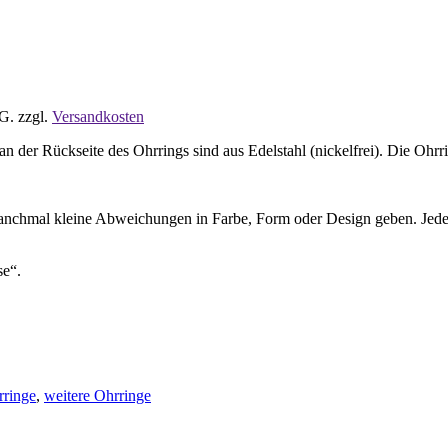
tG.
zzgl.
Versandkosten
 der Rückseite des Ohrrings sind aus Edelstahl (nickelfrei). Die Ohrri
manchmal kleine Abweichungen in Farbe, Form oder Design geben. Jeder O
se“.
rringe
,
weitere Ohrringe