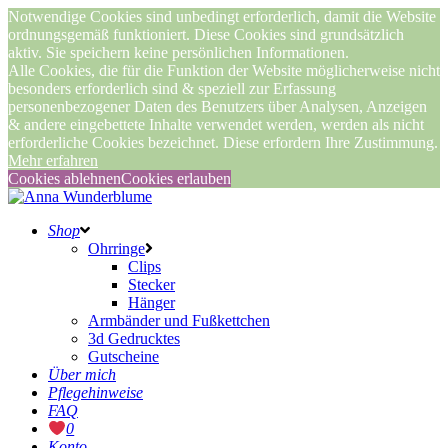
Notwendige Cookies sind unbedingt erforderlich, damit die Website
ordnungsgemäß funktioniert. Diese Cookies sind grundsätzlich
aktiv. Sie speichern keine persönlichen Informationen.
Alle Cookies, die für die Funktion der Website möglicherweise nicht
besonders erforderlich sind & speziell zur Erfassung
personenbezogener Daten des Benutzers über Analysen, Anzeigen
& andere eingebettete Inhalte verwendet werden, werden als nicht
erforderliche Cookies bezeichnet. Diese erfordern Ihre Zustimmung.
Mehr erfahren
Cookies ablehnen
Cookies erlauben
Shop
Ohrringe
Clips
Stecker
Hänger
Armbänder und Fußkettchen
3d Gedrucktes
Gutscheine
Über mich
Pflegehinweise
FAQ
0
Konto