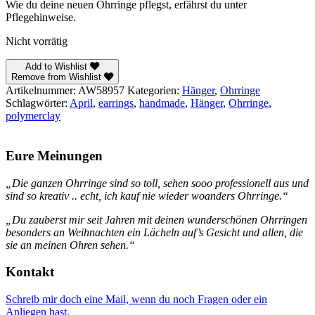
Wie du deine neuen Ohrringe pflegst, erfährst du unter
Pflegehinweise.
Nicht vorrätig
Add to Wishlist
Remove from Wishlist
Artikelnummer:
AW58957
Kategorien:
Hänger
,
Ohrringe
Schlagwörter:
April
,
earrings
,
handmade
,
Hänger
,
Ohrringe
,
polymerclay
Eure Meinungen
„Die ganzen Ohrringe sind so toll, sehen sooo professionell aus und
sind so kreativ .. echt, ich kauf nie wieder woanders Ohrringe.“
„Du zauberst mir seit Jahren mit deinen wunderschönen Ohrringen
besonders an Weihnachten ein Lächeln auf’s Gesicht und allen, die
sie an meinen Ohren sehen.“
Kontakt
Schreib mir doch eine Mail, wenn du noch Fragen oder ein
Anliegen hast.