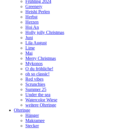
Frühling 2024
Greenery
Heishi Perlen
Herbst
Herzen
Hoi An
Holly jolly Christmas
Juni
Lila August
Lime
Mai
Merry Christmas
Mykonos
O du fröhliche!
oh so classic!
Red vibes
Scrunchies
Summer 25
Under the sea
Watercolor Wiese
weitere Ohrringe
Ohrringe
Hänger
Makramee
Stecker