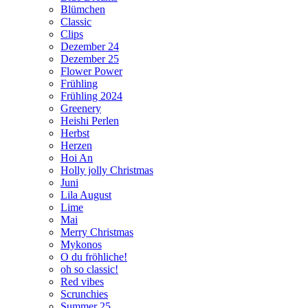
Blümchen
Classic
Clips
Dezember 24
Dezember 25
Flower Power
Frühling
Frühling 2024
Greenery
Heishi Perlen
Herbst
Herzen
Hoi An
Holly jolly Christmas
Juni
Lila August
Lime
Mai
Merry Christmas
Mykonos
O du fröhliche!
oh so classic!
Red vibes
Scrunchies
Summer 25