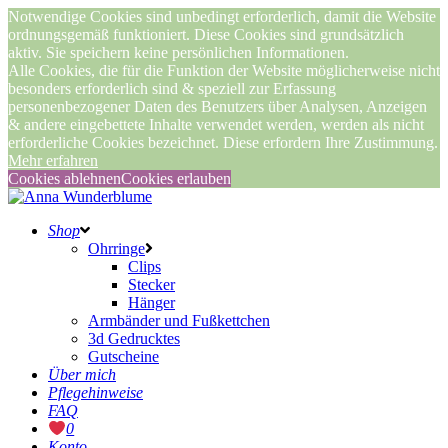
Notwendige Cookies sind unbedingt erforderlich, damit die Website
ordnungsgemäß funktioniert. Diese Cookies sind grundsätzlich
aktiv. Sie speichern keine persönlichen Informationen.
Alle Cookies, die für die Funktion der Website möglicherweise nicht
besonders erforderlich sind & speziell zur Erfassung
personenbezogener Daten des Benutzers über Analysen, Anzeigen
& andere eingebettete Inhalte verwendet werden, werden als nicht
erforderliche Cookies bezeichnet. Diese erfordern Ihre Zustimmung.
Mehr erfahren
Cookies ablehnen
Cookies erlauben
Shop
Ohrringe
Clips
Stecker
Hänger
Armbänder und Fußkettchen
3d Gedrucktes
Gutscheine
Über mich
Pflegehinweise
FAQ
0
Konto