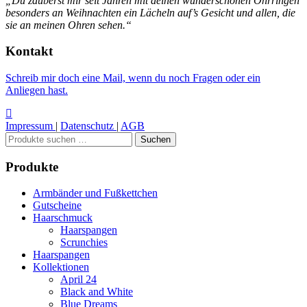
„Du zauberst mir seit Jahren mit deinen wunderschönen Ohrringen
besonders an Weihnachten ein Lächeln auf’s Gesicht und allen, die
sie an meinen Ohren sehen.“
Kontakt
Schreib mir doch eine Mail, wenn du noch Fragen oder ein
Anliegen hast.
Impressum
|
Datenschutz
|
AGB
Suchen
Suchen
nach:
Produkte
Armbänder und Fußkettchen
Gutscheine
Haarschmuck
Haarspangen
Scrunchies
Haarspangen
Kollektionen
April 24
Black and White
Blue Dreams