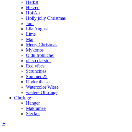
Herbst
Herzen
Hoi An
Holly jolly Christmas
Juni
Lila August
Lime
Mai
Merry Christmas
Mykonos
O du fröhliche!
oh so classic!
Red vibes
Scrunchies
Summer 25
Under the sea
Watercolor Wiese
weitere Ohrringe
Ohrringe
Hänger
Makramee
Stecker