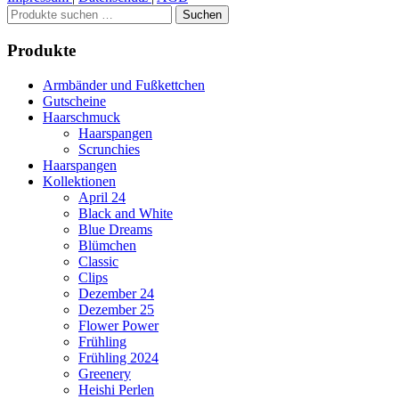
Suchen
Suchen
nach:
Produkte
Armbänder und Fußkettchen
Gutscheine
Haarschmuck
Haarspangen
Scrunchies
Haarspangen
Kollektionen
April 24
Black and White
Blue Dreams
Blümchen
Classic
Clips
Dezember 24
Dezember 25
Flower Power
Frühling
Frühling 2024
Greenery
Heishi Perlen