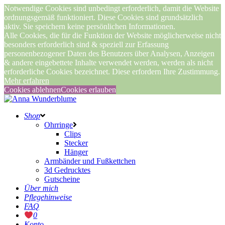
Notwendige Cookies sind unbedingt erforderlich, damit die Website
ordnungsgemäß funktioniert. Diese Cookies sind grundsätzlich
aktiv. Sie speichern keine persönlichen Informationen.
Alle Cookies, die für die Funktion der Website möglicherweise nicht
besonders erforderlich sind & speziell zur Erfassung
personenbezogener Daten des Benutzers über Analysen, Anzeigen
& andere eingebettete Inhalte verwendet werden, werden als nicht
erforderliche Cookies bezeichnet. Diese erfordern Ihre Zustimmung.
Mehr erfahren
Cookies ablehnen
Cookies erlauben
Shop
Ohrringe
Clips
Stecker
Hänger
Armbänder und Fußkettchen
3d Gedrucktes
Gutscheine
Über mich
Pflegehinweise
FAQ
0
Konto