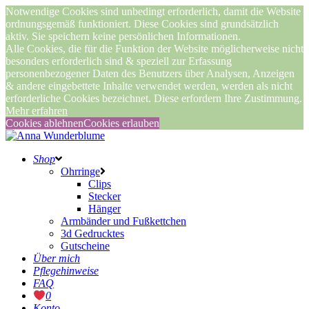
Notwendige Cookies sind unbedingt erforderlich, damit die Website
ordnungsgemäß funktioniert. Diese Cookies sind grundsätzlich
aktiv. Sie speichern keine persönlichen Informationen.
Alle Cookies, die für die Funktion der Website möglicherweise nicht
besonders erforderlich sind & speziell zur Erfassung
personenbezogener Daten des Benutzers über Analysen, Anzeigen
& andere eingebettete Inhalte verwendet werden, werden als nicht
erforderliche Cookies bezeichnet. Diese erfordern Ihre Zustimmung.
Mehr erfahren
Cookies ablehnen
Cookies erlauben
Shop
Ohrringe
Clips
Stecker
Hänger
Armbänder und Fußkettchen
3d Gedrucktes
Gutscheine
Über mich
Pflegehinweise
FAQ
0
Konto