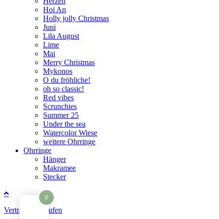
Herzen
Hoi An
Holly jolly Christmas
Juni
Lila August
Lime
Mai
Merry Christmas
Mykonos
O du fröhliche!
oh so classic!
Red vibes
Scrunchies
Summer 25
Under the sea
Watercolor Wiese
weitere Ohrringe
Ohrringe
Hänger
Makramee
Stecker
0
Vertrag widerrufen