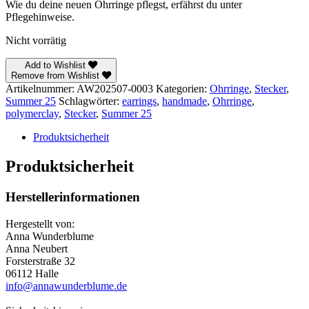
Wie du deine neuen Ohrringe pflegst, erfährst du unter
Pflegehinweise.
Nicht vorrätig
Add to Wishlist
Remove from Wishlist
Artikelnummer:
AW202507-0003
Kategorien:
Ohrringe
,
Stecker
,
Summer 25
Schlagwörter:
earrings
,
handmade
,
Ohrringe
,
polymerclay
,
Stecker
,
Summer 25
Produktsicherheit
Produktsicherheit
Herstellerinformationen
Hergestellt von:
Anna Wunderblume
Anna Neubert
Forsterstraße 32
06112 Halle
info@annawunderblume.de