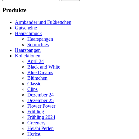
nach:
Produkte
Armbänder und Fußkettchen
Gutscheine
Haarschmuck
Haarspangen
Scrunchies
Haarspangen
Kollektionen
April 24
Black and White
Blue Dreams
Blümchen
Classic
Clips
Dezember 24
Dezember 25
Flower Power
Frühling
Frühling 2024
Greenery
Heishi Perlen
Herbst