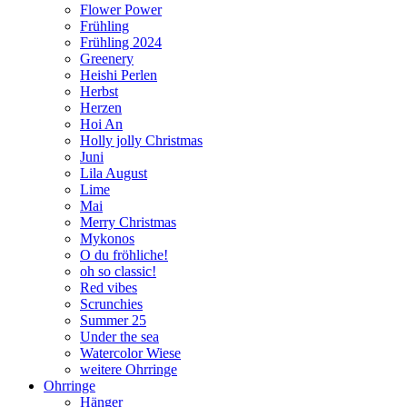
Flower Power
Frühling
Frühling 2024
Greenery
Heishi Perlen
Herbst
Herzen
Hoi An
Holly jolly Christmas
Juni
Lila August
Lime
Mai
Merry Christmas
Mykonos
O du fröhliche!
oh so classic!
Red vibes
Scrunchies
Summer 25
Under the sea
Watercolor Wiese
weitere Ohrringe
Ohrringe
Hänger