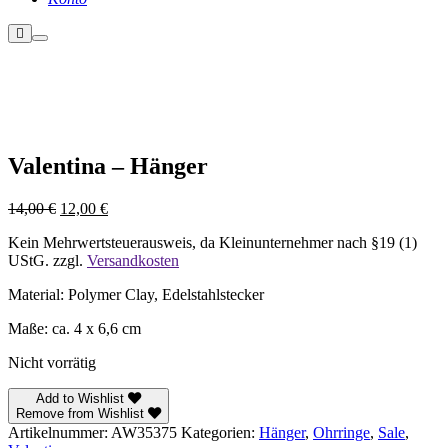
Weitere
Hauptmenü
Informationen
Nicht vorrätig
Valentina – Hänger
Ursprünglicher
Aktueller
14,00
€
12,00
€
Preis
Preis
Kein Mehrwertsteuerausweis, da Kleinunternehmer nach §19 (1)
war:
ist:
UStG.
zzgl.
Versandkosten
14,00 €
12,00 €.
Material: Polymer Clay, Edelstahlstecker
Maße: ca. 4 x 6,6 cm
Nicht vorrätig
Add to Wishlist
Remove from Wishlist
Artikelnummer:
AW35375
Kategorien:
Hänger
,
Ohrringe
,
Sale
,