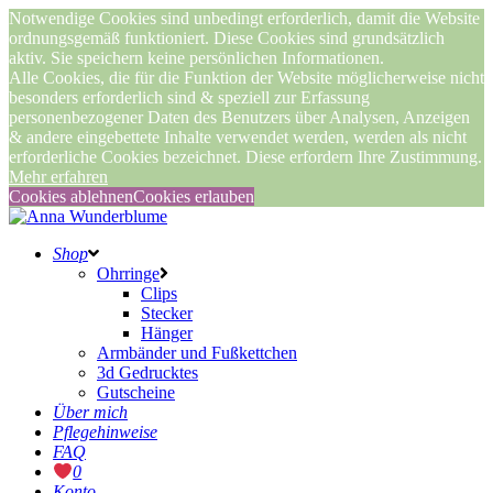
Notwendige Cookies sind unbedingt erforderlich, damit die Website
ordnungsgemäß funktioniert. Diese Cookies sind grundsätzlich
aktiv. Sie speichern keine persönlichen Informationen.
Alle Cookies, die für die Funktion der Website möglicherweise nicht
besonders erforderlich sind & speziell zur Erfassung
personenbezogener Daten des Benutzers über Analysen, Anzeigen
& andere eingebettete Inhalte verwendet werden, werden als nicht
erforderliche Cookies bezeichnet. Diese erfordern Ihre Zustimmung.
Mehr erfahren
Cookies ablehnen
Cookies erlauben
Shop
Ohrringe
Clips
Stecker
Hänger
Armbänder und Fußkettchen
3d Gedrucktes
Gutscheine
Über mich
Pflegehinweise
FAQ
0
Konto