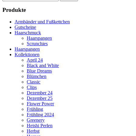
nach:
Produkte
Armbänder und Fußkettchen
Gutscheine
Haarschmuck
Haarspangen
Scrunchies
Haarspangen
Kollektionen
April 24
Black and White
Blue Dreams
Blümchen
Classic
Clips
Dezember 24
Dezember 25
Flower Power
Frühling
Frühling 2024
Greenery
Heishi Perlen
Herbst