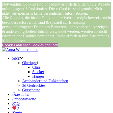
Notwendige Cookies sind unbedingt erforderlich, damit die Website
ordnungsgemäß funktioniert. Diese Cookies sind grundsätzlich
aktiv. Sie speichern keine persönlichen Informationen.
Alle Cookies, die für die Funktion der Website möglicherweise nicht
besonders erforderlich sind & speziell zur Erfassung
personenbezogener Daten des Benutzers über Analysen, Anzeigen
& andere eingebettete Inhalte verwendet werden, werden als nicht
erforderliche Cookies bezeichnet. Diese erfordern Ihre Zustimmung.
Mehr erfahren
Cookies ablehnen
Cookies erlauben
Shop
Ohrringe
Clips
Stecker
Hänger
Armbänder und Fußkettchen
3d Gedrucktes
Gutscheine
Über mich
Pflegehinweise
FAQ
0
Konto