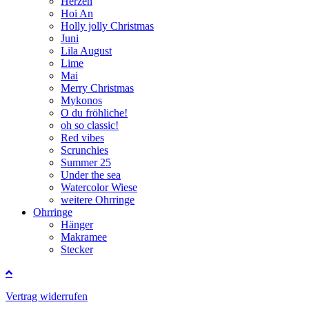
Herzen
Hoi An
Holly jolly Christmas
Juni
Lila August
Lime
Mai
Merry Christmas
Mykonos
O du fröhliche!
oh so classic!
Red vibes
Scrunchies
Summer 25
Under the sea
Watercolor Wiese
weitere Ohrringe
Ohrringe
Hänger
Makramee
Stecker
Vertrag widerrufen