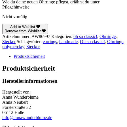
Wie du deine neuen Ohrringe pflegst, erfährst du unter
Pflegehinweise.
Nicht vorrätig
Add to Wishlist
Remove from Wishlist
Artikelnummer:
AW86997
Kategorien:
oh so classic!
,
Ohrringe
,
Stecker
Schlagwörter:
earrings
,
handmade
,
Oh so classic!
,
Ohrringe
,
polymerclay
,
Stecker
Produktsicherheit
Produktsicherheit
Herstellerinformationen
Hergestellt von:
Anna Wunderblume
Anna Neubert
Forsterstraße 32
06112 Halle
info@annawunderblume.de