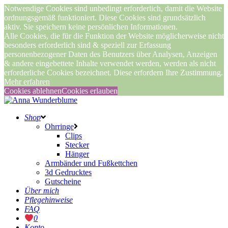
Notwendige Cookies sind unbedingt erforderlich, damit die Website
ordnungsgemäß funktioniert. Diese Cookies sind grundsätzlich
aktiv. Sie speichern keine persönlichen Informationen.
Alle Cookies, die für die Funktion der Website möglicherweise nicht
besonders erforderlich sind & speziell zur Erfassung
personenbezogener Daten des Benutzers über Analysen, Anzeigen
& andere eingebettete Inhalte verwendet werden, werden als nicht
erforderliche Cookies bezeichnet. Diese erfordern Ihre Zustimmung.
Mehr erfahren
Cookies ablehnen
Cookies erlauben
Shop
Ohrringe
Clips
Stecker
Hänger
Armbänder und Fußkettchen
3d Gedrucktes
Gutscheine
Über mich
Pflegehinweise
FAQ
0
Konto