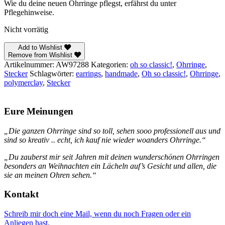
Wie du deine neuen Ohrringe pflegst, erfährst du unter
Pflegehinweise.
Nicht vorrätig
Add to Wishlist
Remove from Wishlist
Artikelnummer:
AW97288
Kategorien:
oh so classic!
,
Ohrringe
,
Stecker
Schlagwörter:
earrings
,
handmade
,
Oh so classic!
,
Ohrringe
,
polymerclay
,
Stecker
Eure Meinungen
„Die ganzen Ohrringe sind so toll, sehen sooo professionell aus und
sind so kreativ .. echt, ich kauf nie wieder woanders Ohrringe.“
„Du zauberst mir seit Jahren mit deinen wunderschönen Ohrringen
besonders an Weihnachten ein Lächeln auf’s Gesicht und allen, die
sie an meinen Ohren sehen.“
Kontakt
Schreib mir doch eine Mail, wenn du noch Fragen oder ein
Anliegen hast.