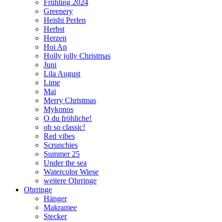
Frühling 2024
Greenery
Heishi Perlen
Herbst
Herzen
Hoi An
Holly jolly Christmas
Juni
Lila August
Lime
Mai
Merry Christmas
Mykonos
O du fröhliche!
oh so classic!
Red vibes
Scrunchies
Summer 25
Under the sea
Watercolor Wiese
weitere Ohrringe
Ohrringe
Hänger
Makramee
Stecker