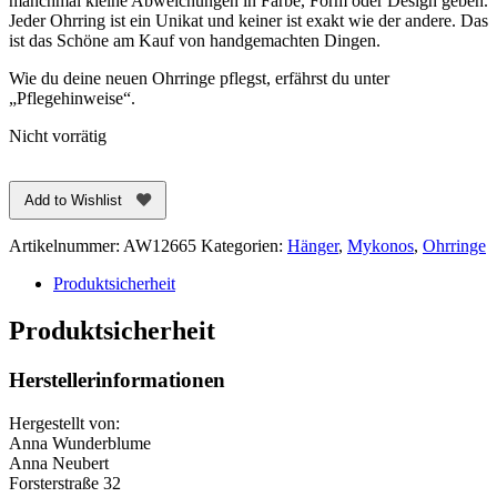
manchmal kleine Abweichungen in Farbe, Form oder Design geben.
Jeder Ohrring ist ein Unikat und keiner ist exakt wie der andere. Das
ist das Schöne am Kauf von handgemachten Dingen.
Wie du deine neuen Ohrringe pflegst, erfährst du unter
„Pflegehinweise“.
Nicht vorrätig
Add to Wishlist
Artikelnummer:
AW12665
Kategorien:
Hänger
,
Mykonos
,
Ohrringe
Produktsicherheit
Produktsicherheit
Herstellerinformationen
Hergestellt von:
Anna Wunderblume
Anna Neubert
Forsterstraße 32