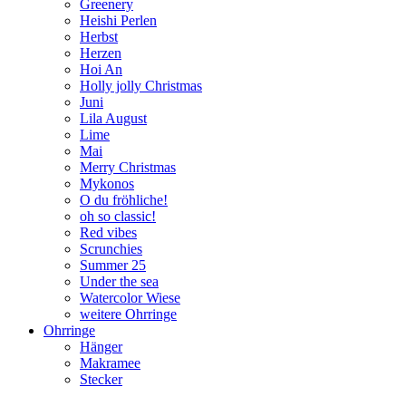
Greenery
Heishi Perlen
Herbst
Herzen
Hoi An
Holly jolly Christmas
Juni
Lila August
Lime
Mai
Merry Christmas
Mykonos
O du fröhliche!
oh so classic!
Red vibes
Scrunchies
Summer 25
Under the sea
Watercolor Wiese
weitere Ohrringe
Ohrringe
Hänger
Makramee
Stecker