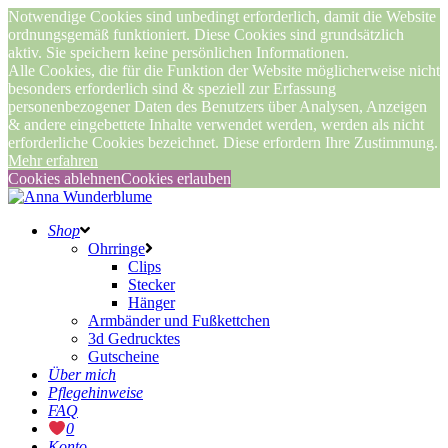
Notwendige Cookies sind unbedingt erforderlich, damit die Website
ordnungsgemäß funktioniert. Diese Cookies sind grundsätzlich
aktiv. Sie speichern keine persönlichen Informationen.
Alle Cookies, die für die Funktion der Website möglicherweise nicht
besonders erforderlich sind & speziell zur Erfassung
personenbezogener Daten des Benutzers über Analysen, Anzeigen
& andere eingebettete Inhalte verwendet werden, werden als nicht
erforderliche Cookies bezeichnet. Diese erfordern Ihre Zustimmung.
Mehr erfahren
Cookies ablehnen
Cookies erlauben
Shop
Ohrringe
Clips
Stecker
Hänger
Armbänder und Fußkettchen
3d Gedrucktes
Gutscheine
Über mich
Pflegehinweise
FAQ
0
Konto