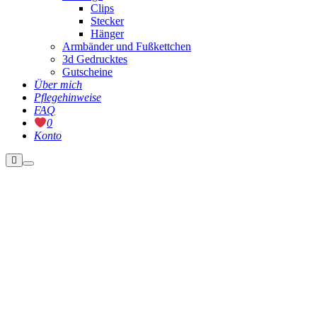
Clips
Stecker
Hänger
Armbänder und Fußkettchen
3d Gedrucktes
Gutscheine
Über mich
Pflegehinweise
FAQ
0
Konto
Weitere
Hauptmenü
Informationen