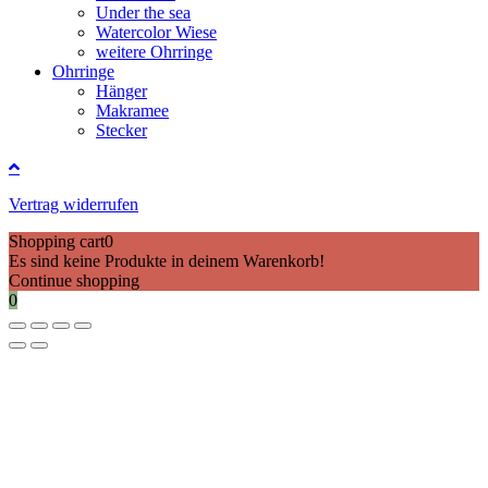
Under the sea
Watercolor Wiese
weitere Ohrringe
Ohrringe
Hänger
Makramee
Stecker
Vertrag widerrufen
Shopping cart
0
Es sind keine Produkte in deinem Warenkorb!
Continue shopping
0