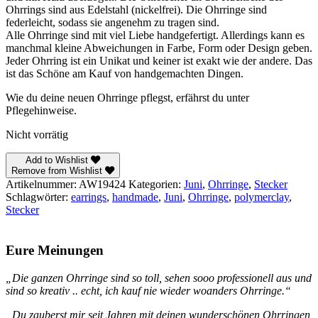
Ohrrings sind aus Edelstahl (nickelfrei). Die Ohrringe sind
federleicht, sodass sie angenehm zu tragen sind.
Alle Ohrringe sind mit viel Liebe handgefertigt. Allerdings kann es
manchmal kleine Abweichungen in Farbe, Form oder Design geben.
Jeder Ohrring ist ein Unikat und keiner ist exakt wie der andere. Das
ist das Schöne am Kauf von handgemachten Dingen.
Wie du deine neuen Ohrringe pflegst, erfährst du unter
Pflegehinweise.
Nicht vorrätig
Add to Wishlist
Remove from Wishlist
Artikelnummer:
AW19424
Kategorien:
Juni
,
Ohrringe
,
Stecker
Schlagwörter:
earrings
,
handmade
,
Juni
,
Ohrringe
,
polymerclay
,
Stecker
Eure Meinungen
„Die ganzen Ohrringe sind so toll, sehen sooo professionell aus und
sind so kreativ .. echt, ich kauf nie wieder woanders Ohrringe.“
„Du zauberst mir seit Jahren mit deinen wunderschönen Ohrringen