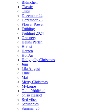
Blümchen
Classic
Clips
Dezember 24
Dezember 25
Flower Power
Frühling
Frühling 2024
Greenery
Heishi Perlen
Herbst
Herzen
Hoi An
Holly jolly Christmas
Juni
Lila August
Lime
Mai
Merry Christmas
Mykonos
O du fröhliche!
oh so classic!
Red vibes
Scrunchies
Summer 25