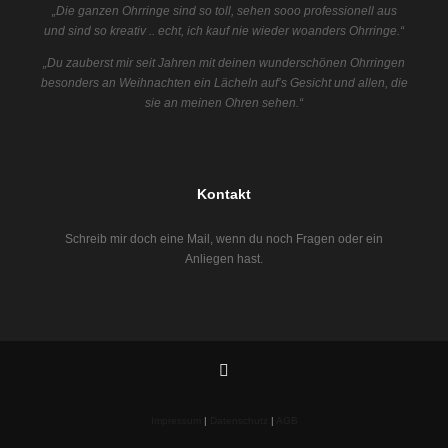
„Die ganzen Ohrringe sind so toll, sehen sooo professionell aus
und sind so kreativ .. echt, ich kauf nie wieder woanders Ohrringe.“
„Du zauberst mir seit Jahren mit deinen wunderschönen Ohrringen
besonders an Weihnachten ein Lächeln auf’s Gesicht und allen, die
sie an meinen Ohren sehen.“
Kontakt
Schreib mir doch eine Mail, wenn du noch Fragen oder ein
Anliegen hast.
Impressum
|
Datenschutz
|
AGB