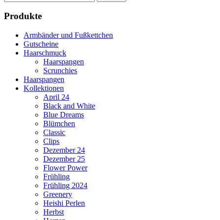
nach:
Produkte
Armbänder und Fußkettchen
Gutscheine
Haarschmuck
Haarspangen
Scrunchies
Haarspangen
Kollektionen
April 24
Black and White
Blue Dreams
Blümchen
Classic
Clips
Dezember 24
Dezember 25
Flower Power
Frühling
Frühling 2024
Greenery
Heishi Perlen
Herbst