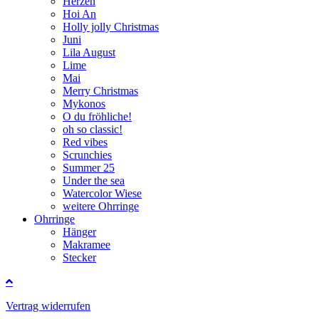
Herzen
Hoi An
Holly jolly Christmas
Juni
Lila August
Lime
Mai
Merry Christmas
Mykonos
O du fröhliche!
oh so classic!
Red vibes
Scrunchies
Summer 25
Under the sea
Watercolor Wiese
weitere Ohrringe
Ohrringe
Hänger
Makramee
Stecker
Vertrag widerrufen