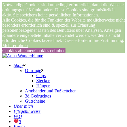
Notwendige Cookies sind unbedingt erforderlich, damit die Website
ordnungsgemäß funktioniert. Diese Cookies sind grundsätzlich
aktiv. Sie speichern keine persönlichen Informationen.
Alle Cookies, die für die Funktion der Website möglicherweise nicht
besonders erforderlich sind & speziell zur Erfassung
personenbezogener Daten des Benutzers über Analysen, Anzeigen
& andere eingebettete Inhalte verwendet werden, werden als nicht
erforderliche Cookies bezeichnet. Diese erfordern Ihre Zustimmung.
Mehr erfahren
Cookies ablehnen
Cookies erlauben
Shop
Ohrringe
Clips
Stecker
Hänger
Armbänder und Fußkettchen
3d Gedrucktes
Gutscheine
Über mich
Pflegehinweise
FAQ
0
Konto