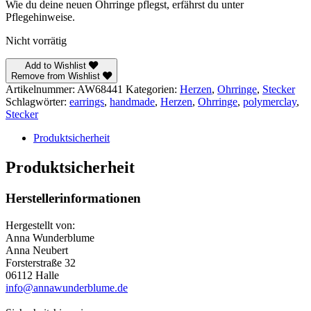
Wie du deine neuen Ohrringe pflegst, erfährst du unter
Pflegehinweise.
Nicht vorrätig
Add to Wishlist
Remove from Wishlist
Artikelnummer:
AW68441
Kategorien:
Herzen
,
Ohrringe
,
Stecker
Schlagwörter:
earrings
,
handmade
,
Herzen
,
Ohrringe
,
polymerclay
,
Stecker
Produktsicherheit
Produktsicherheit
Herstellerinformationen
Hergestellt von:
Anna Wunderblume
Anna Neubert
Forsterstraße 32
06112 Halle
info@annawunderblume.de