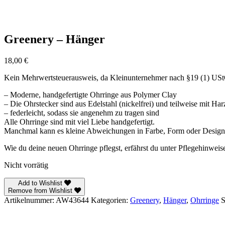
Greenery – Hänger
18,00
€
Kein Mehrwertsteuerausweis, da Kleinunternehmer nach §19 (1) US
– Moderne, handgefertigte Ohrringe aus Polymer Clay
– Die Ohrstecker sind aus Edelstahl (nickelfrei) und teilweise mit Ha
– federleicht, sodass sie angenehm zu tragen sind
Alle Ohrringe sind mit viel Liebe handgefertigt.
Manchmal kann es kleine Abweichungen in Farbe, Form oder Design g
Wie du deine neuen Ohrringe pflegst, erfährst du unter Pflegehinweis
Nicht vorrätig
Add to Wishlist
Remove from Wishlist
Artikelnummer:
AW43644
Kategorien:
Greenery
,
Hänger
,
Ohrringe
S