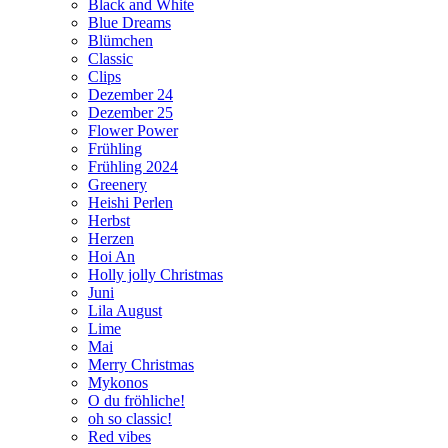
Black and White
Blue Dreams
Blümchen
Classic
Clips
Dezember 24
Dezember 25
Flower Power
Frühling
Frühling 2024
Greenery
Heishi Perlen
Herbst
Herzen
Hoi An
Holly jolly Christmas
Juni
Lila August
Lime
Mai
Merry Christmas
Mykonos
O du fröhliche!
oh so classic!
Red vibes