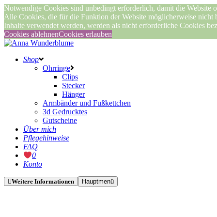
Notwendige Cookies sind unbedingt erforderlich, damit die Website o
Alle Cookies, die für die Funktion der Website möglicherweise nicht
Inhalte verwendet werden, werden als nicht erforderliche Cookies be
Cookies ablehnen
Cookies erlauben
Shop
Ohrringe
Clips
Stecker
Hänger
Armbänder und Fußkettchen
3d Gedrucktes
Gutscheine
Über mich
Pflegehinweise
FAQ
0
Konto
Weitere Informationen
Hauptmenü
Nicht vorrätig