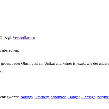
tG.
zzgl.
Versandkosten
rz überzogen.
eben. Jeder Ohrring ist ein Unikat und keiner ist exakt wie der ande
e.
chlagwörter:
earrings
,
Greenery
,
handmade
,
Hänger
,
Ohrringe
,
polyme