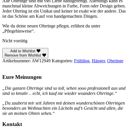
Alle Ohrringe sind mit viel Liebe handgefertigt. Allerdings kann es
manchmal kleine Abweichungen in Farbe, Form oder Design geben.
Jeder Ohrring ist ein Unikat und keiner ist exakt wie der andere. Das
ist das Schöne am Kauf von handgemachten Dingen.
Wie du deine neuen Ohrringe pflegst, erfährst du unter
„Pflegehinweise“.
Nicht vorrätig
Add to Wishlist
Remove from Wishlist
Artikelnummer:
AW12949
Kategorien:
Frühling
,
Hänger
,
Ohrringe
Eure Meinungen
„Die ganzen Ohrringe sind so toll, sehen sooo professionell aus und
sind so kreativ .. echt, ich kauf nie wieder woanders Ohrringe.“
„Du zauberst mir seit Jahren mit deinen wunderschönen Ohrringen
besonders an Weihnachten ein Lächeln auf’s Gesicht und allen, die
sie an meinen Ohren sehen.“
Kontakt