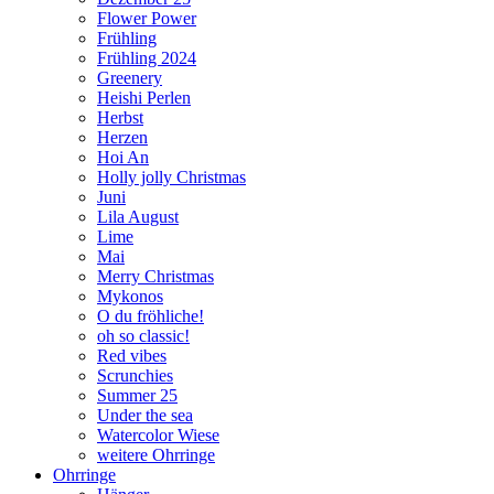
Flower Power
Frühling
Frühling 2024
Greenery
Heishi Perlen
Herbst
Herzen
Hoi An
Holly jolly Christmas
Juni
Lila August
Lime
Mai
Merry Christmas
Mykonos
O du fröhliche!
oh so classic!
Red vibes
Scrunchies
Summer 25
Under the sea
Watercolor Wiese
weitere Ohrringe
Ohrringe