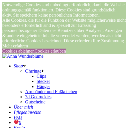
Notwendige Cookies sind unbedingt erforderlich, damit die Website
ordnungsgemäß funktioniert. Diese Cookies sind grundsätzlich
aktiv. Sie speichern keine persönlichen Informationen.
Alle Cookies, die für die Funktion der Website möglicherweise nicht
besonders erforderlich sind & speziell zur Erfassung
personenbezogener Daten des Benutzers über Analysen, Anzeigen
& andere eingebettete Inhalte verwendet werden, werden als nicht
erforderliche Cookies bezeichnet. Diese erfordern Ihre Zustimmung.
Mehr erfahren
Cookies ablehnen
Cookies erlauben
Shop
Ohrringe
Clips
Stecker
Hänger
Armbänder und Fußkettchen
3d Gedrucktes
Gutscheine
Über mich
Pflegehinweise
FAQ
0
Konto