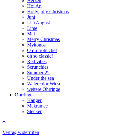
Herzen
Hoi An
Holly jolly Christmas
Juni
Lila August
Lime
Mai
Merry Christmas
Mykonos
O du fröhliche!
oh so classic!
Red vibes
Scrunchies
Summer 25
Under the sea
Watercolor Wiese
weitere Ohrringe
Ohrringe
Hänger
Makramee
Stecker
Vertrag widerrufen