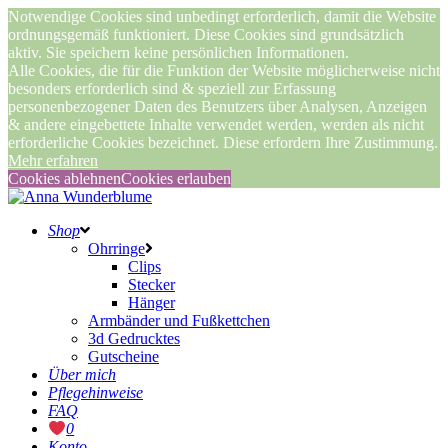
Notwendige Cookies sind unbedingt erforderlich, damit die Website
ordnungsgemäß funktioniert. Diese Cookies sind grundsätzlich
aktiv. Sie speichern keine persönlichen Informationen.
Alle Cookies, die für die Funktion der Website möglicherweise nicht
besonders erforderlich sind & speziell zur Erfassung
personenbezogener Daten des Benutzers über Analysen, Anzeigen
& andere eingebettete Inhalte verwendet werden, werden als nicht
erforderliche Cookies bezeichnet. Diese erfordern Ihre Zustimmung.
Mehr erfahren
Cookies ablehnen
Cookies erlauben
Shop
Ohrringe
Clips
Stecker
Hänger
Armbänder und Fußkettchen
3d Gedrucktes
Gutscheine
Über mich
Pflegehinweise
FAQ
0
Konto