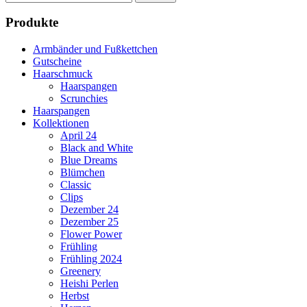
nach:
Produkte
Armbänder und Fußkettchen
Gutscheine
Haarschmuck
Haarspangen
Scrunchies
Haarspangen
Kollektionen
April 24
Black and White
Blue Dreams
Blümchen
Classic
Clips
Dezember 24
Dezember 25
Flower Power
Frühling
Frühling 2024
Greenery
Heishi Perlen
Herbst