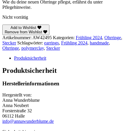
Wie du deine neuen Ohrringe pflegst, erfährst du unter
Pflegehinweise.
Nicht vorrätig
Add to Wishlist
Remove from Wishlist
Artikelnummer:
AW42495
Kategorien:
Frühling 2024
,
Ohrringe
,
Stecker
Schlagwörter:
earrings
,
Frühling 2024
,
handmade
,
Ohrringe
,
polymerclay
,
Stecker
Produktsicherheit
Produktsicherheit
Herstellerinformationen
Hergestellt von:
Anna Wunderblume
Anna Neubert
Forsterstraße 32
06112 Halle
info@annawunderblume.de