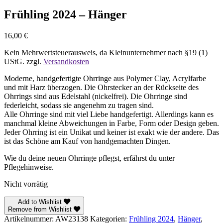
Frühling 2024 – Hänger
16,00
€
Kein Mehrwertsteuerausweis, da Kleinunternehmer nach §19 (1)
UStG.
zzgl.
Versandkosten
Moderne, handgefertigte Ohrringe aus Polymer Clay, Acrylfarbe
und mit Harz überzogen. Die Ohrstecker an der Rückseite des
Ohrrings sind aus Edelstahl (nickelfrei). Die Ohrringe sind
federleicht, sodass sie angenehm zu tragen sind.
Alle Ohrringe sind mit viel Liebe handgefertigt. Allerdings kann es
manchmal kleine Abweichungen in Farbe, Form oder Design geben.
Jeder Ohrring ist ein Unikat und keiner ist exakt wie der andere. Das
ist das Schöne am Kauf von handgemachten Dingen.
Wie du deine neuen Ohrringe pflegst, erfährst du unter
Pflegehinweise.
Nicht vorrätig
Add to Wishlist
Remove from Wishlist
Artikelnummer:
AW23138
Kategorien:
Frühling 2024
,
Hänger
,