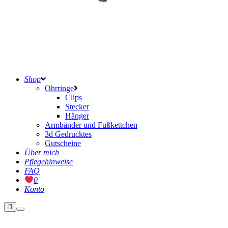
Shop
Ohrringe
Clips
Stecker
Hänger
Armbänder und Fußkettchen
3d Gedrucktes
Gutscheine
Über mich
Pflegehinweise
FAQ
0
Konto
Weitere
Hauptmenü
Informationen