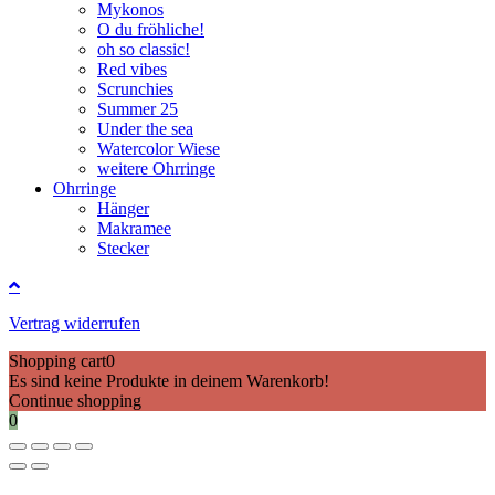
Mykonos
O du fröhliche!
oh so classic!
Red vibes
Scrunchies
Summer 25
Under the sea
Watercolor Wiese
weitere Ohrringe
Ohrringe
Hänger
Makramee
Stecker
Vertrag widerrufen
Shopping cart
0
Es sind keine Produkte in deinem Warenkorb!
Continue shopping
0