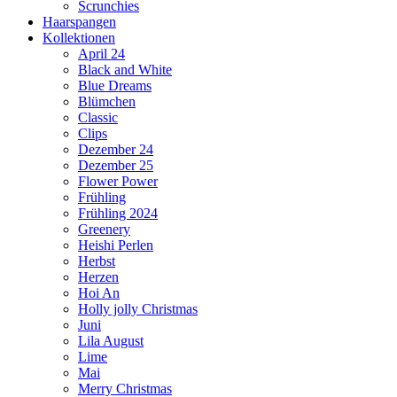
Scrunchies
Haarspangen
Kollektionen
April 24
Black and White
Blue Dreams
Blümchen
Classic
Clips
Dezember 24
Dezember 25
Flower Power
Frühling
Frühling 2024
Greenery
Heishi Perlen
Herbst
Herzen
Hoi An
Holly jolly Christmas
Juni
Lila August
Lime
Mai
Merry Christmas